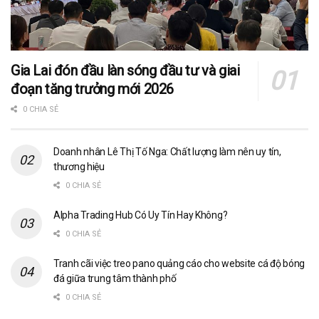
Gia Lai đón đầu làn sóng đầu tư và giai
đoạn tăng trưởng mới 2026
0 CHIA SẺ
Doanh nhân Lê Thị Tố Nga: Chất lượng làm nên uy tín,
thương hiệu
0 CHIA SẺ
Alpha Trading Hub Có Uy Tín Hay Không?
0 CHIA SẺ
Tranh cãi việc treo pano quảng cáo cho website cá độ bóng
đá giữa trung tâm thành phố
0 CHIA SẺ