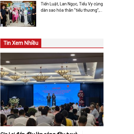
Tiến Luật, Lan Ngọc, Tiểu Vy cùng
dàn sao hóa thân ”tiểu thương”,
quảng bá văn hóa và nông sản
Việt qua “Biệt Đội Siêu Sao”
Tin Xem Nhiều