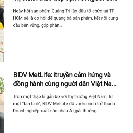
dùng TP HCM thông qua hệ thống
Ngày hội sản phẩm Quảng Trị lần đầu tổ chức tại TP
của Saigon Co.op
HCM sẽ là cơ hội để quảng bá sản phẩm, kết nối cung
cầu bền vững, góp phần...
BIDV MetLife: itruyền cảm hứng và
đồng hành cùng người dân Việt Nam
xây dựng kế hoạch cho một đời đáng
Tròn một thập kỉ gắn bó với thị trường Việt Nam, từ
sống
một “tân binh”, BIDV MetLife đã vươn mình trở thành
Doanh nghiệp xuất sắc châu Á (giải thưởng...