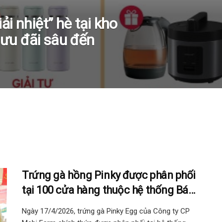
ải nhiệt” hè tại kho
ưu đãi sâu đến
Trứng gà hồng Pinky được phân phối
tại 100 cửa hàng thuộc hệ thống Bách
hóa Xanh trên địa bàn TP.HCM
Ngày 17/4/2026, trứng gà Pinky Egg của Công ty CP