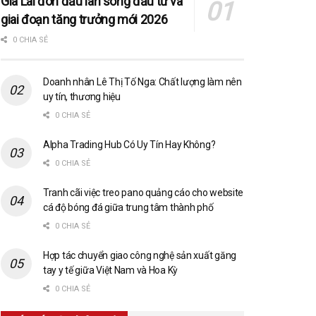
Gia Lai đón đầu làn sóng đầu tư và
giai đoạn tăng trưởng mới 2026
0 CHIA SẺ
Doanh nhân Lê Thị Tố Nga: Chất lượng làm nên
uy tín, thương hiệu
0 CHIA SẺ
Alpha Trading Hub Có Uy Tín Hay Không?
0 CHIA SẺ
Tranh cãi việc treo pano quảng cáo cho website
cá độ bóng đá giữa trung tâm thành phố
0 CHIA SẺ
Hợp tác chuyển giao công nghệ sản xuất găng
tay y tế giữa Việt Nam và Hoa Kỳ
0 CHIA SẺ