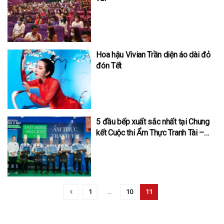
Hoa hậu Vivian Trần diện áo dài đỏ
đón Tết
5 đầu bếp xuất sắc nhất tại Chung
kết Cuộc thi Ẩm Thực Tranh Tài –
East Meets West
1
…
10
11