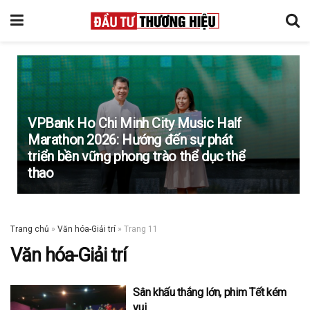
VPBank Ho Chi Minh City Music Half
Marathon 2026: Hướng đến sự phát
triển bền vững phong trào thể dục thể
thao
Trang chủ
»
Văn hóa-Giải trí
»
Trang 11
Văn hóa-Giải trí
Sân khấu thắng lớn, phim Tết kém
vui