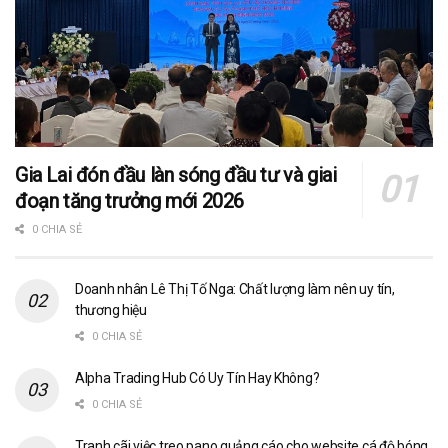
Gia Lai đón đầu làn sóng đầu tư và giai
đoạn tăng trưởng mới 2026
0 CHIA SẺ
Doanh nhân Lê Thị Tố Nga: Chất lượng làm nên uy tín,
thương hiệu
0 CHIA SẺ
Alpha Trading Hub Có Uy Tín Hay Không?
0 CHIA SẺ
Tranh cãi việc treo pano quảng cáo cho website cá độ bóng