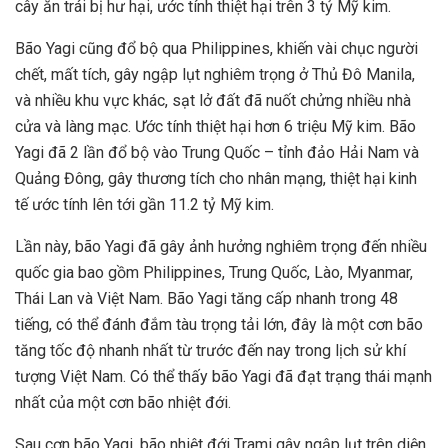
cây ăn trái bị hư hại, ước tính thiệt hại trên 3 tỷ Mỹ kim.
Bão Yagi cũng đổ bộ qua Philippines, khiến vài chục người
chết, mất tích, gây ngập lụt nghiêm trọng ở Thủ Đô Manila,
và nhiều khu vực khác, sạt lở đất đã nuốt chửng nhiều nhà
cửa và làng mạc. Ước tính thiệt hại hơn 6 triệu Mỹ kim. Bão
Yagi đã 2 lần đổ bộ vào Trung Quốc – tỉnh đảo Hải Nam và
Quảng Đông, gây thương tích cho nhân mạng, thiệt hại kinh
tế ước tính lên tới gần 11.2 tỷ Mỹ kim.
Lần này, bão Yagi đã gây ảnh hưởng nghiêm trọng đến nhiều
quốc gia bao gồm Philippines, Trung Quốc, Lào, Myanmar,
Thái Lan và Việt Nam. Bão Yagi tăng cấp nhanh trong 48
tiếng, có thể đánh đắm tàu trọng tải lớn, đây là một cơn bão
tăng tốc độ nhanh nhất từ trước đến nay trong lịch sử khí
tượng Việt Nam. Có thể thấy bão Yagi đã đạt trạng thái mạnh
nhất của một cơn bão nhiệt đới.
Sau cơn bão Yagi, bão nhiệt đới Trami gây ngập lụt trên diện