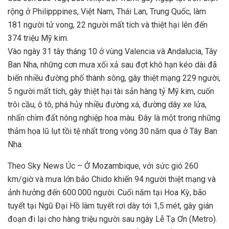
rộng ở Philipppines, Việt Nam, Thái Lan, Trung Quốc, làm
181 người tử vong, 22 người mất tích và thiệt hại lên đến
374 triệu Mỹ kim.
Vào ngày 31 tây tháng 10 ở vùng Valencia và Andalucia, Tây
Ban Nha, những cơn mưa xối xả sau đợt khô hạn kéo dài đã
biến nhiều đường phố thành sông, gây thiệt mạng 229 người,
5 người mất tích, gây thiệt hại tài sản hàng tỷ Mỹ kim, cuốn
trôi cầu, ô tô, phá hủy nhiều đường xá, đường dây xe lửa,
nhấn chìm đất nông nghiệp hoa màu. Đây là một trong những
thảm họa lũ lụt tồi tệ nhất trong vòng 30 năm qua ở Tây Ban
Nha.
Theo Sky News Úc – Ở Mozambique, với sức gió 260
km/giờ và mưa lớn bão Chido khiến 94 người thiệt mạng và
ảnh hưởng đến 600.000 người. Cuối năm tại Hoa Kỳ, bão
tuyết tại Ngũ Đại Hồ làm tuyết rơi dày tới 1,5 mét, gây gián
đoạn đi lại cho hàng triệu người sau ngày Lễ Tạ Ơn (Metro).