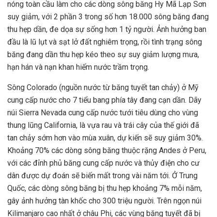
nóng toàn cầu làm cho các dòng sông băng Hy Mã Lạp Sơn
suy giảm, với 2 phần 3 trong số hơn 18.000 sông băng đang
thu hẹp dần, đe dọa sự sống hơn 1 tỷ người. Ảnh hưởng ban
đầu là lũ lụt và sạt lở đất nghiêm trọng, rồi tình trạng sông
băng đang dần thu hẹp kéo theo sự suy giảm lượng mưa,
hạn hán và nạn khan hiếm nước trầm trọng.
Sông Colorado (nguồn nước từ băng tuyết tan chảy) ở Mỹ
cung cấp nước cho 7 tiểu bang phía tây đang cạn dần. Dãy
núi Sierra Nevada cung cấp nước tưới tiêu dùng cho vùng
thung lũng California, là vựa rau và trái cây của thế giới đã
tan chảy sớm hơn vào mùa xuân, dự kiến sẽ suy giảm 30%.
Khoảng 70% các dòng sông băng thuộc rặng Andes ở Peru,
với các đỉnh phủ băng cung cấp nước và thủy điện cho cư
dân được dự đoán sẽ biến mất trong vài năm tới. Ở Trung
Quốc, các dòng sông băng bị thu hẹp khoảng 7% mỗi năm,
gây ảnh hưởng tàn khốc cho 300 triệu người. Trên ngọn núi
Kilimanjaro cao nhất ở châu Phi, các vùng băng tuyết đã bị