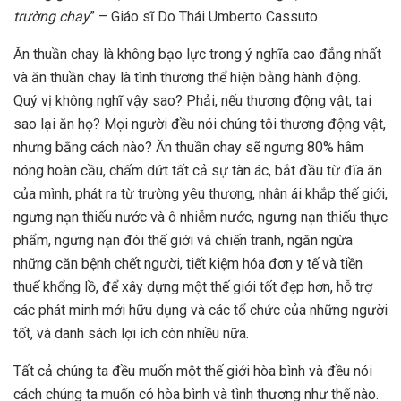
trường chay
” – Giáo sĩ Do Thái Umberto Cassuto
Ăn thuần chay là không bạo lực trong ý nghĩa cao đẳng nhất
và ăn thuần chay là tình thương thể hiện bằng hành động.
Quý vị không nghĩ vậy sao? Phải, nếu thương động vật, tại
sao lại ăn họ? Mọi người đều nói chúng tôi thương động vật,
nhưng bằng cách nào? Ăn thuần chay sẽ ngưng 80% hâm
nóng hoàn cầu, chấm dứt tất cả sự tàn ác, bắt đầu từ đĩa ăn
của mình, phát ra từ trường yêu thương, nhân ái khắp thế giới,
ngưng nạn thiếu nước và ô nhiễm nước, ngưng nạn thiếu thực
phẩm, ngưng nạn đói thế giới và chiến tranh, ngăn ngừa
những căn bệnh chết người, tiết kiệm hóa đơn y tế và tiền
thuế khổng lồ, để xây dựng một thế giới tốt đẹp hơn, hỗ trợ
các phát minh mới hữu dụng và các tổ chức của những người
tốt, và danh sách lợi ích còn nhiều nữa.
Tất cả chúng ta đều muốn một thế giới hòa bình và đều nói
cách chúng ta muốn có hòa bình và tình thương như thế nào.