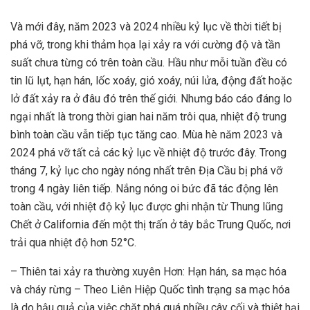
Và mới đây, năm 2023 và 2024 nhiều kỷ lục về thời tiết bị
phá vỡ, trong khi thảm họa lại xảy ra với cường độ và tần
suất chưa từng có trên toàn cầu. Hầu như mỗi tuần đều có
tin lũ lụt, hạn hán, lốc xoáy, gió xoáy, núi lửa, động đất hoặc
lở đất xảy ra ở đâu đó trên thế giới. Nhưng báo cáo đáng lo
ngại nhất là trong thời gian hai năm trôi qua, nhiệt độ trung
bình toàn cầu vẫn tiếp tục tăng cao. Mùa hè năm 2023 và
2024 phá vỡ tất cả các kỷ lục về nhiệt độ trước đây. Trong
tháng 7, kỷ lục cho ngày nóng nhất trên Địa Cầu bị phá vỡ
trong 4 ngày liên tiếp. Nắng nóng oi bức đã tác động lên
toàn cầu, với nhiệt độ kỷ lục được ghi nhận từ Thung lũng
Chết ở California đến một thị trấn ở tây bắc Trung Quốc, nơi
trải qua nhiệt độ hơn 52°C.
– Thiên tai xảy ra thường xuyên Hơn: Hạn hán, sa mạc hóa
và cháy rừng – Theo Liên Hiệp Quốc tình trạng sa mạc hóa
là do hậu quả của việc chặt phá quá nhiều cây cối và thiệt hại