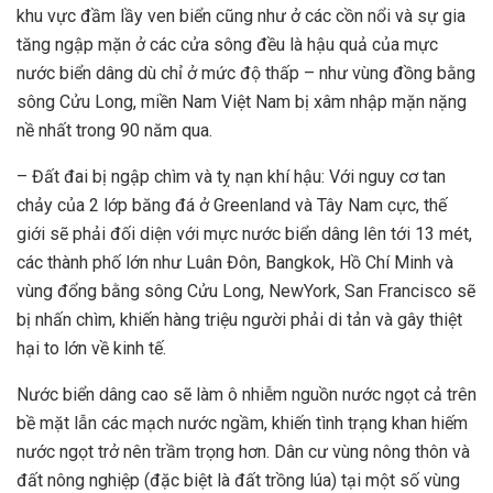
khu vực đầm lầy ven biển cũng như ở các cồn nổi và sự gia
tăng ngập mặn ở các cửa sông đều là hậu quả của mực
nước biển dâng dù chỉ ở mức độ thấp – như vùng đồng bằng
sông Cửu Long, miền Nam Việt Nam bị xâm nhập mặn nặng
nề nhất trong 90 năm qua.
– Đất đai bị ngập chìm và tỵ nạn khí hậu: Với nguy cơ tan
chảy của 2 lớp băng đá ở Greenland và Tây Nam cực, thế
giới sẽ phải đối diện với mực nước biển dâng lên tới 13 mét,
các thành phố lớn như Luân Đôn, Bangkok, Hồ Chí Minh và
vùng đổng bằng sông Cửu Long, NewYork, San Francisco sẽ
bị nhấn chìm, khiến hàng triệu người phải di tản và gây thiệt
hại to lớn về kinh tế.
Nước biển dâng cao sẽ làm ô nhiễm nguồn nước ngọt cả trên
bề mặt lẫn các mạch nước ngầm, khiến tình trạng khan hiếm
nước ngọt trở nên trầm trọng hơn. Dân cư vùng nông thôn và
đất nông nghiệp (đặc biệt là đất trồng lúa) tại một số vùng