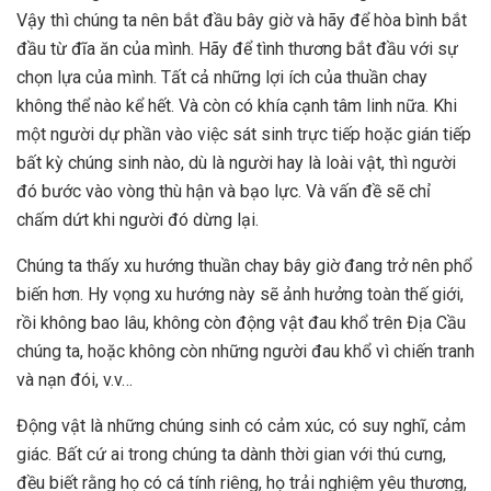
Vậy thì chúng ta nên bắt đầu bây giờ và hãy để hòa bình bắt
đầu từ đĩa ăn của mình. Hãy để tình thương bắt đầu với sự
chọn lựa của mình. Tất cả những lợi ích của thuần chay
không thể nào kể hết. Và còn có khía cạnh tâm linh nữa. Khi
một người dự phần vào việc sát sinh trực tiếp hoặc gián tiếp
bất kỳ chúng sinh nào, dù là người hay là loài vật, thì người
đó bước vào vòng thù hận và bạo lực. Và vấn đề sẽ chỉ
chấm dứt khi người đó dừng lại.
Chúng ta thấy xu hướng thuần chay bây giờ đang trở nên phổ
biến hơn. Hy vọng xu hướng này sẽ ảnh hưởng toàn thế giới,
rồi không bao lâu, không còn động vật đau khổ trên Địa Cầu
chúng ta, hoặc không còn những người đau khổ vì chiến tranh
và nạn đói, v.v…
Động vật là những chúng sinh có cảm xúc, có suy nghĩ, cảm
giác. Bất cứ ai trong chúng ta dành thời gian với thú cưng,
đều biết rằng họ có cá tính riêng, họ trải nghiệm yêu thương,