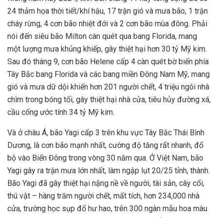
24 thảm họa thời tiết/khí hậu, 17 trận gió và mưa bão, 1 trận
cháy rừng, 4 cơn bão nhiệt đới và 2 cơn bão mùa đông. Phải
nói đến siêu bão Milton càn quét qua bang Florida, mang
một lượng mưa khủng khiếp, gây thiệt hại hơn 30 tỷ Mỹ kim.
Sau đó tháng 9, cơn bão Helene cấp 4 càn quét bờ biển phía
Tây Bắc bang Florida và các bang miền Đông Nam Mỹ, mang
gió và mưa dữ dội khiến hơn 201 người chết, 4 triệu ngôi nhà
chìm trong bóng tối, gây thiệt hại nhà cửa, tiêu hủy đường xá,
cầu cống ước tính 34 tỷ Mỹ kim.
Và ở châu Á, bão Yagi cấp 3 trên khu vực Tây Bắc Thái Bình
Dương, là cơn bão mạnh nhất, cường độ tăng rất nhanh, đổ
bộ vào Biển Đông trong vòng 30 năm qua. Ở Việt Nam, bão
Yagi gây ra trận mưa lớn nhất, làm ngập lụt 20/25 tỉnh, thành.
Bão Yagi đã gây thiệt hại nặng nề về người, tài sản, cây cối,
thú vật – hàng trăm người chết, mất tích, hơn 234,000 nhà
cửa, trường học sụp đổ hư hao, trên 300 ngàn mẫu hoa màu