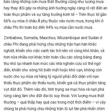
báo rằng những cơn mưa thất thường cũng như lượng mưa
hay thay đổi gây ra những ảnh hưởng ngày càng rõ rệt đến an
toàn thực phẩm và sự tăng trưởng kinh tế – Trên thực tế gần
66% vụ mùa ở châu Á phụ thuộc vào nước mưa, trong khi ở
châu Phi thì toàn bộ đến 94% vụ mùa cần nước mưa.
Zimbabwe, Somalia, Mauritius, Mozambique and Sudan ở
châu Phi đang phải hứng chịu những trận hạn hán khắc
nghiệt, khiến cho việc canh tác trở nên vô cùng khó khăn, và
hơn nữa nhiều nơi khác trên toàn cầu các sông băng đang
thu nhỏ lại nhanh hơn mức các nhà nghiên cứu có thể ngờ
đến, khiến cho sông hồ biến mất hoặc khô cạn, không còn
nước cho vụ mùa và hàng tỷ người phải đối diện với nạn
thiếu thực phẩm do thiếu nước, khiến giá cả thực phẩm tăng
vọt đắt đỏ. Thêm vào đó, tình trạng sa mạc hóa và nạn phá
rừng càng làm cho đất đai bị suy thoái. Với lượng mưa thất
thường – quá thấp hay quá cao trong một thời điểm – vì vậy
chúng ta phải hứng chịu những trận lũ lụt tàn phá nhấn chìm