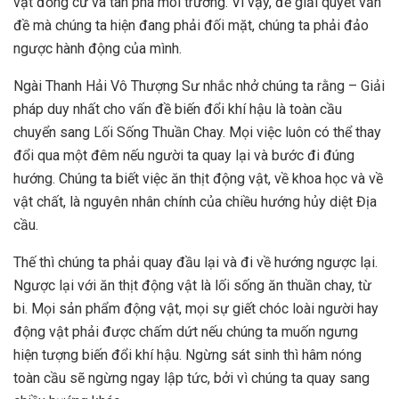
vật đồng cư và tàn phá môi trường. Vì vậy, để giải quyết vấn
đề mà chúng ta hiện đang phải đối mặt, chúng ta phải đảo
ngược hành động của mình.
Ngài Thanh Hải Vô Thượng Sư nhắc nhở chúng ta rằng – Giải
pháp duy nhất cho vấn đề biến đổi khí hậu là toàn cầu
chuyển sang Lối Sống Thuần Chay. Mọi việc luôn có thể thay
đổi qua một đêm nếu người ta quay lại và bước đi đúng
hướng. Chúng ta biết việc ăn thịt động vật, về khoa học và về
vật chất, là nguyên nhân chính của chiều hướng hủy diệt Địa
cầu.
Thế thì chúng ta phải quay đầu lại và đi về hướng ngược lại.
Ngược lại với ăn thịt động vật là lối sống ăn thuần chay, từ
bi. Mọi sản phẩm động vật, mọi sự giết chóc loài người hay
động vật phải được chấm dứt nếu chúng ta muốn ngưng
hiện tượng biến đổi khí hậu. Ngừng sát sinh thì hâm nóng
toàn cầu sẽ ngừng ngay lập tức, bởi vì chúng ta quay sang