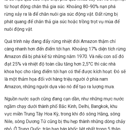
từ hoạt động chăn thả gia súc. Khoảng 80-90% nạn phá
rừng xảy ra là để chăn nuôi gia súc động vật. Đất rừng bị
phát quang để chăn thả gia súc hoặc trồng trọt vụ mùa để
nuôi động vật.
Quá trình này đang đẩy rừng nhiệt đới Amazon thậm chí
càng nhanh hơn đến điểm tới hạn. Khoảng 17% diện tích rừng
Amazon đã bị phá kể từ những năm 1970. Và nếu con số đó
đạt 25% và nhiệt độ toàn cầu tăng hơn 2,5°C thì các nhà
khoa học cho rằng điểm tới hạn có thể được kích hoạt. Đó sẽ
là một thảm họa đối với hàng triệu người ở phía nam
Amazon, những người dựa vào nó để tạo ra lượng mưa.
Nguồn nước sạch cũng đang cạn dần, như những mực nước
ngầm chạy dưới thành phố Bắc Kinh, Delhi, Bangkok, khu
vực miền Trung Tây Hoa Kỳ, trong khi đó sông Hằng, sông
Nile, sông Dương Tử cũng bị thu hẹp thành những dòng chảy
nhỏ. Ở Trung Quốc, trận hạn hán khốc liệt nhất trong 5 thập