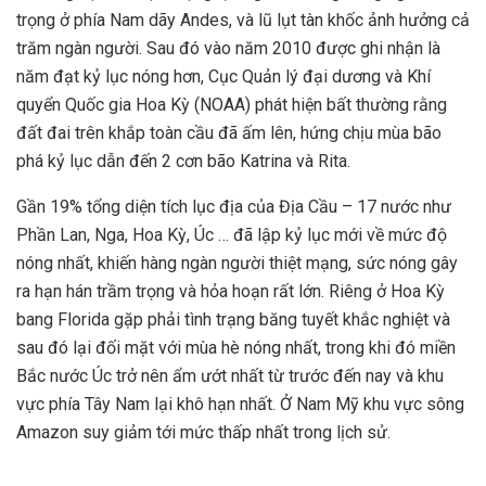
trọng ở phía Nam dãy Andes, và lũ lụt tàn khốc ảnh hưởng cả
trăm ngàn người. Sau đó vào năm 2010 được ghi nhận là
năm đạt kỷ lục nóng hơn, Cục Quản lý đại dương và Khí
quyển Quốc gia Hoa Kỳ (NOAA) phát hiện bất thường rằng
đất đai trên khắp toàn cầu đã ấm lên, hứng chịu mùa bão
phá kỷ lục dẫn đến 2 cơn bão Katrina và Rita.
Gần 19% tổng diện tích lục địa của Địa Cầu – 17 nước như
Phần Lan, Nga, Hoa Kỳ, Úc … đã lập kỷ lục mới về mức độ
nóng nhất, khiến hàng ngàn người thiệt mạng, sức nóng gây
ra hạn hán trầm trọng và hỏa hoạn rất lớn. Riêng ở Hoa Kỳ
bang Florida gặp phải tình trạng băng tuyết khắc nghiệt và
sau đó lại đối mặt với mùa hè nóng nhất, trong khi đó miền
Bắc nước Úc trở nên ẩm ướt nhất từ trước đến nay và khu
vực phía Tây Nam lại khô hạn nhất. Ở Nam Mỹ khu vực sông
Amazon suy giảm tới mức thấp nhất trong lịch sử.