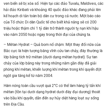
ven biển sẽ bị xóa sổ. Hiện tại các đảo Tuvalu, Maldives, các
hải đảo Kiribati và khoảng 40 quốc đảo khác đang phải lên
kế hoạch di tản toàn bộ dân cư trong cả nước. Một báo cáo
của Tổ chức Di dân Quốc tế cho biết khả năng sẽ có 200
triệu hoặc thậm chí 1 tỷ dân trở thành người tỵ nạn khí hậu
vào năm 2050 hoặc ngay trong thời đại của chúng ta.
– Mêtan Hydrat – Quả bom nổ chậm: Một thay đổi nữa của
Bắc cực là hiện tượng băng vĩnh cửu tan chảy, đây thường là
lớp băng tích trữ mêtan (dưới dạng mêtan hydrat). Sự tan
chảy của lớp băng này trong những năm gần đây đã giải
phóng khí mêtan, khiến lượng khí mêtan trong khí quyển đột
ngột gia tăng kể từ năm 2004.
Hâm nóng toàn cầu vượt quá 2°C có thể làm hàng tỷ tấn khí
mêtan (tồn tại dưới dạng hydrat dưới đáy đại dương) thoát
vào bầu khí quyển, dẫn đến sự hủy diệt hàng loạt sự sống
trên Địa Cầu.