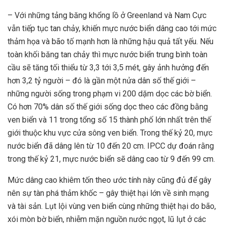
– Với những tảng băng khổng lồ ở Greenland và Nam Cực
vẫn tiếp tục tan chảy, khiến mực nước biển dâng cao tới mức
thảm họa và bão tố mạnh hơn là những hậu quả tất yếu. Nếu
toàn khối băng tan chảy thì mực nước biển trung bình toàn
cầu sẽ tăng tối thiểu từ 3,3 tới 3,5 mét, gây ảnh hưởng đến
hơn 3,2 tỷ người – đó là gần một nửa dân số thế giới –
những người sống trong phạm vi 200 dặm dọc các bờ biển.
Có hơn 70% dân số thế giới sống dọc theo các đồng bằng
ven biển và 11 trong tổng số 15 thành phố lớn nhất trên thế
giới thuộc khu vực cửa sông ven biển. Trong thế kỷ 20, mực
nước biển đã dâng lên từ 10 đến 20 cm. IPCC dự đoán rằng
trong thế kỷ 21, mực nước biển sẽ dâng cao từ 9 đến 99 cm.
Mức dâng cao khiêm tốn theo ước tính này cũng đủ để gây
nên sự tàn phá thảm khốc – gây thiệt hại lớn về sinh mạng
và tài sản. Lụt lội vùng ven biển cùng những thiệt hại do bão,
xói mòn bờ biển, nhiễm mặn nguồn nước ngọt, lũ lụt ở các