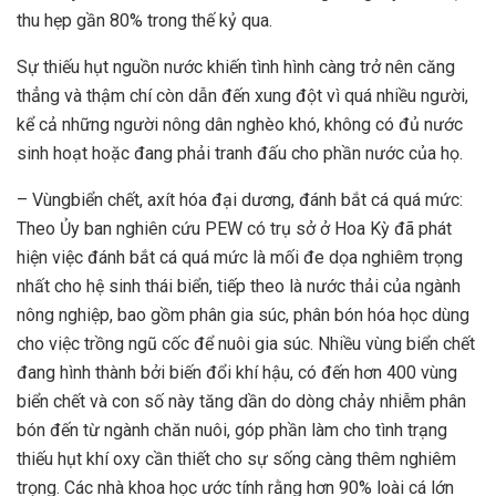
thu hẹp gần 80% trong thế kỷ qua.
Sự thiếu hụt nguồn nước khiến tình hình càng trở nên căng
thẳng và thậm chí còn dẫn đến xung đột vì quá nhiều người,
kể cả những người nông dân nghèo khó, không có đủ nước
sinh hoạt hoặc đang phải tranh đấu cho phần nước của họ.
– Vùngbiển chết, axít hóa đại dương, đánh bắt cá quá mức:
Theo Ủy ban nghiên cứu PEW có trụ sở ở Hoa Kỳ đã phát
hiện việc đánh bắt cá quá mức là mối đe dọa nghiêm trọng
nhất cho hệ sinh thái biển, tiếp theo là nước thải của ngành
nông nghiệp, bao gồm phân gia súc, phân bón hóa học dùng
cho việc trồng ngũ cốc để nuôi gia súc. Nhiều vùng biển chết
đang hình thành bởi biến đổi khí hậu, có đến hơn 400 vùng
biển chết và con số này tăng dần do dòng chảy nhiễm phân
bón đến từ ngành chăn nuôi, góp phần làm cho tình trạng
thiếu hụt khí oxy cần thiết cho sự sống càng thêm nghiêm
trọng. Các nhà khoa học ước tính rằng hơn 90% loài cá lớn