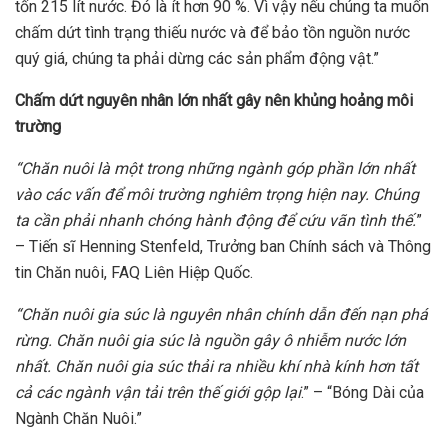
tốn 215 lít nước. Đó là ít hơn 90 %. Vì vậy nếu chúng ta muốn
chấm dứt tình trạng thiếu nước và để bảo tồn nguồn nước
quý giá, chúng ta phải dừng các sản phẩm động vật.”
Chấm dứt nguyên nhân lớn nhất gây nên khủng hoảng môi
trường
“Chăn nuôi là một trong những ngành góp phần lớn nhất
vào các vấn để môi trường nghiêm trọng hiện nay. Chúng
ta cần phải nhanh chóng hành động để cứu vãn tình thế.
”
– Tiến sĩ Henning Stenfeld, Trưởng ban Chính sách và Thông
tin Chăn nuôi, FAQ Liên Hiệp Quốc.
“Chăn nuôi gia súc là nguyên nhân chính dẫn đến nạn phá
rừng. Chăn nuôi gia súc là nguồn gây ô nhiễm nước lớn
nhất. Chăn nuôi gia súc thải ra nhiều khí nhà kính hơn tất
cả các ngành vận tải trên thế giới gộp lại
.” – “Bóng Dài của
Ngành Chăn Nuôi.”