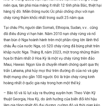
niên qua, tàn phá mùa màng ít nhất 12 tỉnh phía Bắc, thiệt hại
hàng tỷ đô. Miền Đông nước Úc phải chống chọi với nạn
cháy rừng thảm khốc nhất trong suốt 25 năm qua.
Tại châu Phi, người dân Somali, Ethiopia, Sudan, v.v… cũng
đã điêu đứng vì hạn hán. Năm 2010 nạn cháy rừng và nổ
than bùn ở Nga hoành hành trên một phần rộng lớn lãnh thổ
châu Âu của nước Nga, có 520 cháy rừng đã bùng phát trên
khắp nước Nga. Tháng 8, năm 2023, một trong những thảm
họa bi thảm nhất ở Hoa Kỳ là một vụ cháy rừng trên đảo
Maui, Hawaii. Ngọn lửa di chuyển nhanh chóng quét qua thị
trấn Lahaina, phá hủy mọi thứ trên đường đi của nó và gây
thiệt mạng cho gần 100 người. Đó là trận cháy rừng kinh
hoàng nhất ở quốc gia này trong hơn một thế kỷ.
– Bão tố và lũ lụt xảy ra thường xuyên hơn: Theo Viện Kỹ
thuật Georgia, Hoa Kỳ, do ảnh hưởng của biến đổi khí hậu
làm gia tăng nhiệt độ đại dương, cường độ và thời gian kéo