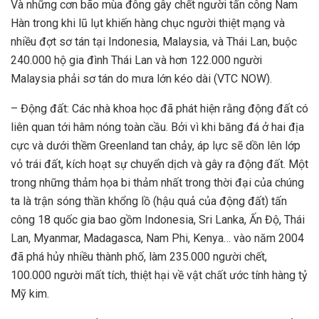
Và những cơn bão mùa đông gây chết người tấn công Nam
Hàn trong khi lũ lụt khiến hàng chục người thiệt mạng và
nhiều đợt sơ tán tại Indonesia, Malaysia, và Thái Lan, buộc
240.000 hộ gia đình Thái Lan và hơn 122.000 người
Malaysia phải sơ tán do mưa lớn kéo dài (VTC NOW).
– Động đất: Các nhà khoa học đã phát hiện rằng động đất có
liên quan tới hâm nóng toàn cầu. Bởi vì khi băng đá ở hai địa
cực và dưới thềm Greenland tan chảy, áp lực sẽ dồn lên lớp
vỏ trái đất, kích hoạt sự chuyển dịch và gây ra động đất. Một
trong những thảm họa bi thảm nhất trong thời đại của chúng
ta là trận sóng thần khổng lồ (hậu quả của động đất) tấn
công 18 quốc gia bao gồm Indonesia, Sri Lanka, Ấn Độ, Thái
Lan, Myanmar, Madagasca, Nam Phi, Kenya… vào năm 2004
đã phá hủy nhiều thành phố, làm 235.000 người chết,
100.000 người mất tích, thiệt hại về vật chất ước tính hàng tỷ
Mỹ kim.