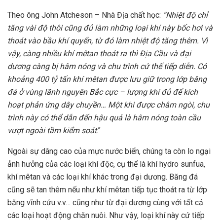
Theo ông John Atcheson – Nhà Địa chất học:
“Nhiệt độ chỉ
tăng vài độ thôi cũng đủ làm những loại khí này bốc hơi và
thoát vào bầu khí quyển, từ đó làm nhiệt độ tăng thêm. Vì
vậy, càng nhiều khí mêtan thoát ra thì Địa Cầu và đại
dương càng bị hâm nóng và chu trình cứ thế tiếp diễn. Có
khoảng 400 tỷ tấn khí mêtan được lưu giữ trong lớp băng
đá ở vùng lãnh nguyên Bắc cực – lượng khí đủ để kích
hoạt phản ứng dây chuyền… Một khi được châm ngòi, chu
trình này có thể dẫn đến hậu quả là hâm nóng toàn cầu
vượt ngoài tầm kiểm soát
.”
Ngoài sự dâng cao của mực nước biển, chúng ta còn lo ngại
ảnh hưởng của các loại khí độc, cụ thể là khí hydro sunfua,
khí mêtan và các loại khí khác trong đại dương. Băng đá
cũng sẽ tan thêm nếu như khí mêtan tiếp tục thoát ra từ lớp
băng vĩnh cửu v.v… cũng như từ đại dương cùng với tất cả
các loại hoạt động chăn nuôi. Như vậy, loại khí này cứ tiếp