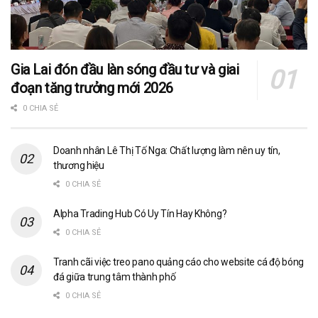
Gia Lai đón đầu làn sóng đầu tư và giai
đoạn tăng trưởng mới 2026
0 CHIA SẺ
Doanh nhân Lê Thị Tố Nga: Chất lượng làm nên uy tín,
thương hiệu
0 CHIA SẺ
Alpha Trading Hub Có Uy Tín Hay Không?
0 CHIA SẺ
Tranh cãi việc treo pano quảng cáo cho website cá độ bóng
đá giữa trung tâm thành phố
0 CHIA SẺ