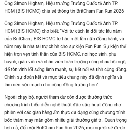
Ông Simon Higham, Hiệu trưởng Trường Quốc tế Anh TP.
HCM (BIS HCMC) chia sẻ thông tin BritCham Fun Run 2026
Ông Simon Higham, Hiệu trưởng Trường Quốc tế Anh TP.
HCM (BIS HCMC) cho biết: “Với tư cách là đối tác lâu năm
của BritCham, BIS HCMC tự hào một lần nữa đồng hành, và
năm nay là nhà tài trợ chính cho sự kiện Fun Run. Sự kiện thể
hiện trọn vẹn tinh thần của BIS HCMC, nơi học sinh, phụ
huynh, giáo viên và nhân viên toàn trường cùng nhau hội ngộ,
để tôn vinh lối sống lành mạnh, sự kết nối và tính cộng đồng.
Chính sự đoàn kết và mục tiêu chung này đã định nghĩa và
làm nên sức mạnh cho cộng đồng trường học”.
Ngoài chạy bộ, người tham dự còn được thưởng thức
chương trình biểu diễn nghệ thuật đặc sắc, hoạt động chợ
phiên với các gian hàng ẩm thực đa dạng cùng chương trình
bốc thăm may mắn gồm nhiều giải thưởng giá trị. Quan trọng
hơn cả, đến với BritCham Fun Run 2026, mọi người sẽ được