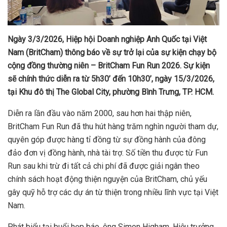
Ngày 3/3/2026, Hiệp hội Doanh nghiệp Anh Quốc tại Việt
Nam (BritCham) thông báo về sự trở lại của sự kiện chạy bộ
cộng đồng thường niên – BritCham Fun Run 2026. Sự kiện
sẽ chính thức diễn ra từ 5h30’ đến 10h30’, ngày 15/3/2026,
tại Khu đô thị The Global City, phường Bình Trưng, TP. HCM.
Diễn ra lần đầu vào năm 2000, sau hơn hai thập niên,
BritCham Fun Run đã thu hút hàng trăm nghìn người tham dự,
quyên góp được hàng tỉ đồng từ sự đồng hành của đông
đảo đơn vị đồng hành, nhà tài trợ. Số tiền thu được từ Fun
Run sau khi trừ đi tất cả chi phí đã được giải ngân theo
chính sách hoạt động thiện nguyện của BritCham, chủ yếu
gây quỹ hỗ trợ các dự án từ thiện trong nhiều lĩnh vực tại Việt
Nam.
Phát biểu tại buổi họp báo, ông Simon Higham, Hiệu trưởng