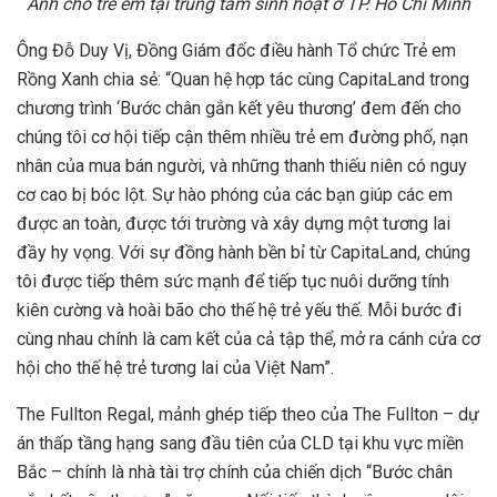
Anh cho trẻ em tại trung tâm sinh hoạt ở TP. Hồ Chí Minh
Ông Đỗ Duy Vị, Đồng Giám đốc điều hành Tổ chức Trẻ em
Rồng Xanh chia sẻ: “Quan hệ hợp tác cùng CapitaLand trong
chương trình ‘Bước chân gắn kết yêu thương’ đem đến cho
chúng tôi cơ hội tiếp cận thêm nhiều trẻ em đường phố, nạn
nhân của mua bán người, và những thanh thiếu niên có nguy
cơ cao bị bóc lột. Sự hào phóng của các bạn giúp các em
được an toàn, được tới trường và xây dựng một tương lai
đầy hy vọng. Với sự đồng hành bền bỉ từ CapitaLand, chúng
tôi được tiếp thêm sức mạnh để tiếp tục nuôi dưỡng tính
kiên cường và hoài bão cho thế hệ trẻ yếu thế. Mỗi bước đi
cùng nhau chính là cam kết của cả tập thể, mở ra cánh cửa cơ
hội cho thế hệ trẻ tương lai của Việt Nam”.
The Fullton Regal, mảnh ghép tiếp theo của The Fullton – dự
án thấp tầng hạng sang đầu tiên của CLD tại khu vực miền
Bắc – chính là nhà tài trợ chính của chiến dịch “Bước chân