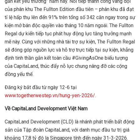
gắn kết yêu thương” năm nay. Nối tiếp thành công vang dội
của phân khu The Fullton Edition đầu tiên – phân khu đã đạt
tỉ lệ hấp thụ lên đến 91% trên tổng số 342 căn ngay trong sự
kiện mở bán độc quyền vào tháng 10 năm ngoái. The Fullton
Regal dự kiến tiếp tục phát huy động lực tăng trưởng mạnh
mẽ này. Cùng với những nhà tài trợ sự kiện, The Fullton Regal
sẽ đóng góp nguồn lực và hỗ trợ trực tiếp tại sự kiện, khẳng
định tinh thần gắn kết toàn cầu #GivingAsOne biểu tượng
của CapitaLand, thúc đẩy nỗ lực chung nâng đỡ các cộng
đồng yếu thế.
Đăng ký bắt đầu từ ngày 12-6 tại
www.togetherwestep.vn/hung-yen-2026/.
Về CapitaLand Development Việt Nam
CapitaLand Development (CLD) là nhánh phát triển bất động
sản của Tập đoàn CapitaLand, với danh mục đầu tư trị giá
khoảng 17,8 tỷ đô la Singapore tính đến ngày 31-3-2026.