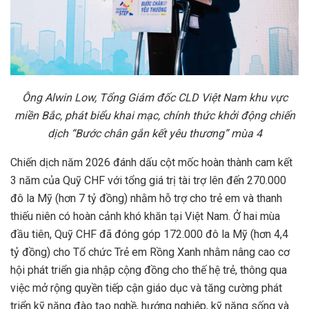
Ông Alwin Low, Tổng Giám đốc CLD Việt Nam khu vực
miền Bắc, phát biểu khai mạc, chính thức khởi động chiến
dịch “Bước chân gắn kết yêu thương” mùa 4
Chiến dịch năm 2026 đánh dấu cột mốc hoàn thành cam kết
3 năm của Quỹ CHF với tổng giá trị tài trợ lên đến 270.000
đô la Mỹ (hơn 7 tỷ đồng) nhằm hỗ trợ cho trẻ em và thanh
thiếu niên có hoàn cảnh khó khăn tại Việt Nam. Ở hai mùa
đầu tiên, Quỹ CHF đã đóng góp 172.000 đô la Mỹ (hơn 4,4
tỷ đồng) cho Tổ chức Trẻ em Rồng Xanh nhằm nâng cao cơ
hội phát triển gia nhập cộng đồng cho thế hệ trẻ, thông qua
việc mở rộng quyền tiếp cận giáo dục và tăng cường phát
triển kỹ năng đào tạo nghề, hướng nghiệp, kỹ năng sống và