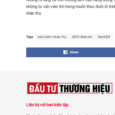
những tư vấn viên trẻ mong muốn theo đuổi lộ trình
nhân thọ.
Tags:
bảo hiểm nhân thọ
BIDV MetLife
NexGEN
Share
Liên hệ với ban biên tập