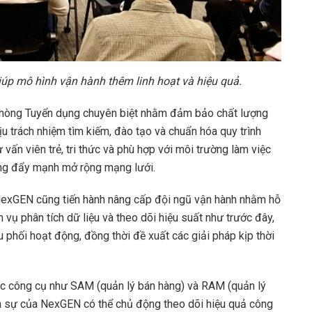
úp mô hình vận hành thêm linh hoạt và hiệu quả.
phòng Tuyển dụng chuyên biệt nhằm đảm bảo chất lượng
ịu trách nhiệm tìm kiếm, đào tạo và chuẩn hóa quy trình
vấn viên trẻ, tri thức và phù hợp với môi trường làm việc
ang đẩy mạnh mở rộng mạng lưới.
 NexGEN cũng tiến hành nâng cấp đội ngũ vận hành nhằm hỗ
m vụ phân tích dữ liệu và theo dõi hiệu suất như trước đây,
 phối hoạt động, đồng thời đề xuất các giải pháp kịp thời
ác công cụ như SAM (quản lý bán hàng) và RAM (quản lý
n sự của NexGEN có thể chủ động theo dõi hiệu quả công