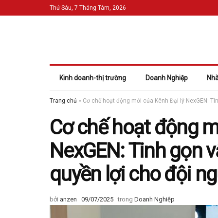
Thứ Sáu, 7 Tháng Tám, 2026
Kinh doanh-thị trường
Doanh Nghiệp
Nhà
Trang chủ
»
Cơ chế hoạt động mới của Kênh Đại lý NexGEN: Tin
Cơ chế hoạt động mớ
NexGEN: Tinh gọn vậ
quyền lợi cho đội n
bởi
anzen
09/07/2025
trong
Doanh Nghiệp