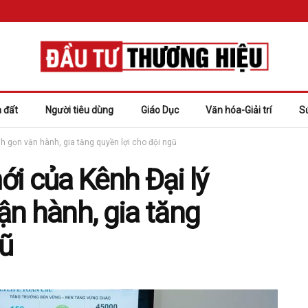
 đất
Người tiêu dùng
Giáo Dục
Văn hóa-Giải trí
S
h gọn vận hành, gia tăng quyền lợi cho đội ngũ
i của Kênh Đại lý
n hành, gia tăng
gũ