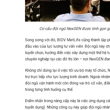
Cơ cấu đội ngũ NexGEN được tinh gọn gi
Song song với đó, BIDV MetLife cũng thành lập 
đầu vào của lực lượng tư vấn viên. Đội ngũ này ch
tuyển chọn, hướng đến việc xây dựng một thế hệ tư 
chuyên nghiệp tại các đô thị lớn – nơi NexGEN đ
Không chỉ dừng lại ở việc tối ưu bộ máy tổ chức,
trợ trực tiếp cho lực lượng kinh doanh. Ngoài nhiệ
đội ngũ vận hành mới còn đóng vai trò cố vấn, điều
trong từng tình huống cụ thể.
Điểm nhấn trong nâng cấp này là việc ứng dụng c
tuyển dụng). Những công cụ này giúp đội ngũ nhâ