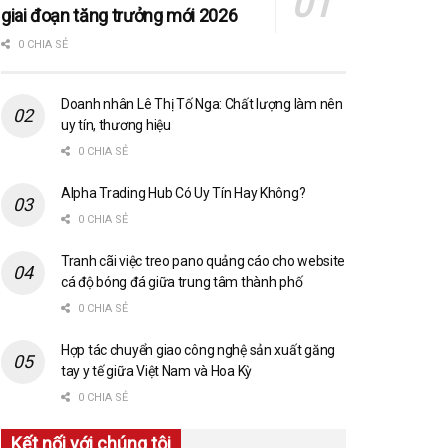
giai đoạn tăng trưởng mới 2026
0 CHIA SẺ
Doanh nhân Lê Thị Tố Nga: Chất lượng làm nên
uy tín, thương hiệu
0 CHIA SẺ
Alpha Trading Hub Có Uy Tín Hay Không?
0 CHIA SẺ
Tranh cãi việc treo pano quảng cáo cho website
cá độ bóng đá giữa trung tâm thành phố
0 CHIA SẺ
Hợp tác chuyển giao công nghệ sản xuất găng
tay y tế giữa Việt Nam và Hoa Kỳ
0 CHIA SẺ
Kết nối với chúng tôi