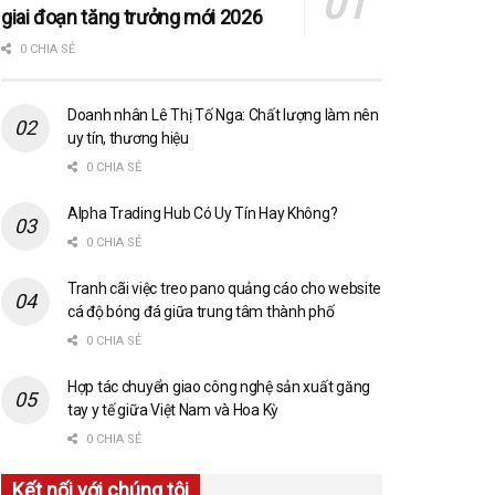
giai đoạn tăng trưởng mới 2026
0 CHIA SẺ
Doanh nhân Lê Thị Tố Nga: Chất lượng làm nên
uy tín, thương hiệu
0 CHIA SẺ
Alpha Trading Hub Có Uy Tín Hay Không?
0 CHIA SẺ
Tranh cãi việc treo pano quảng cáo cho website
cá độ bóng đá giữa trung tâm thành phố
0 CHIA SẺ
Hợp tác chuyển giao công nghệ sản xuất găng
tay y tế giữa Việt Nam và Hoa Kỳ
0 CHIA SẺ
Kết nối với chúng tôi