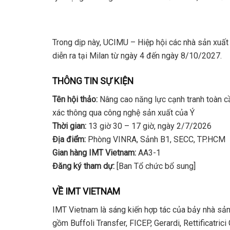
Trong dịp này, UCIMU – Hiệp hội các nhà sản xuấ
diễn ra tại Milan từ ngày 4 đến ngày 8/10/2027.
THÔNG TIN SỰ KIỆN
Tên hội thảo:
Nâng cao năng lực cạnh tranh toàn cầ
xác thông qua công nghệ sản xuất của Ý
Thời gian:
13 giờ 30 – 17 giờ, ngày 2/7/2026
Địa điểm:
Phòng VINRA, Sảnh B1, SECC, TP.HCM
Gian hàng IMT Vietnam:
AA3-1
Đăng ký tham dự:
[Ban Tổ chức bổ sung]
VỀ IMT VIETNAM
IMT Vietnam là sáng kiến hợp tác của bảy nhà sản
gồm Buffoli Transfer, FICEP, Gerardi, Rettificatri