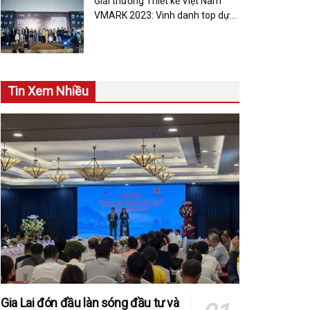
Giải thưởng Thiết kế Việt Nam
VMARK 2023: Vinh danh top dự
án thiết kế xuất sắc nhất được
chọn lọc từ 700 dự án các tài
năng trong nước và quốc tế
Tin Xem Nhiều
Gia Lai đón đầu làn sóng đầu tư và