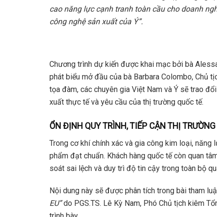
cao năng lực cạnh tranh toàn cầu cho doanh nghi
công nghệ sản xuất của Ý”.
Chương trình dự kiến được khai mạc bởi bà Aless
phát biểu mở đầu của bà Barbara Colombo, Chủ tịc
tọa đàm, các chuyên gia Việt Nam và Ý sẽ trao đổ
xuất thực tế và yêu cầu của thị trường quốc tế.
ỔN ĐỊNH QUY TRÌNH, TIẾP CẬN THỊ TRƯỜNG
Trong cơ khí chính xác và gia công kim loại, năng
phẩm đạt chuẩn. Khách hàng quốc tế còn quan tâm 
soát sai lệch và duy trì độ tin cậy trong toàn bộ qu
Nội dung này sẽ được phân tích trong bài tham lu
EU”
do PGS.TS. Lê Kỳ Nam, Phó Chủ tịch kiêm Tổn
trình bày.