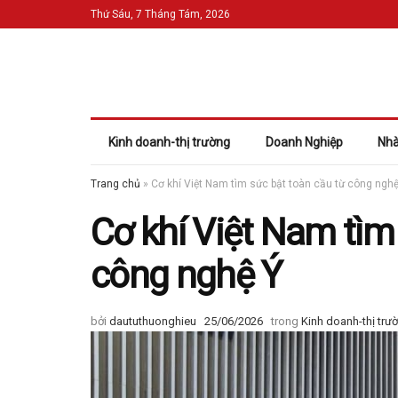
Thứ Sáu, 7 Tháng Tám, 2026
Kinh doanh-thị trường
Doanh Nghiệp
Nhà
Trang chủ
»
Cơ khí Việt Nam tìm sức bật toàn cầu từ công nghệ
Cơ khí Việt Nam tìm
công nghệ Ý
bởi
daututhuonghieu
25/06/2026
trong
Kinh doanh-thị trư