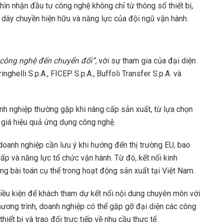
ìn nhận đầu tư công nghệ không chỉ từ thông số thiết bị,
dây chuyền hiện hữu và năng lực của đội ngũ vận hành.
công nghệ đến chuyển đổi”,
với sự tham gia của đại diện
nghelli S.p.A., FICEP S.p.A., Buffoli Transfer S.p.A. và
h nghiệp thường gặp khi nâng cấp sản xuất, từ lựa chọn
h giá hiệu quả ứng dụng công nghệ.
doanh nghiệp cần lưu ý khi hướng đến thị trường EU, bao
ấp và năng lực tổ chức vận hành. Từ đó, kết nối kinh
g bài toán cụ thể trong hoạt động sản xuất tại Việt Nam.
iều kiện để khách tham dự kết nối nội dung chuyên môn với
hương trình, doanh nghiệp có thể gặp gỡ đại diện các công
iết bị và trao đổi trực tiếp về nhu cầu thực tế.