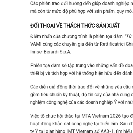
Các phiên trao đổi hướng đến giúp doanh nghiệp nh
mà còn từ mức độ phù hợp với sản phẩm, quy mô, 
ĐỐI THOẠI VỀ THÁCH THỨC SẢN XUẤT
Điểm nhấn của chương trình là phiên tọa đàm
“Từ 
VAMI cùng các chuyên gia đến từ Rettificatrici Ghiri
Innse-Berardi S.p.A.
Phiên tọa đàm sẽ tập trung vào những vấn đề doan
thiết bị và tích hợp với hệ thống hiện hữu đến đán
Các diễn giả đồng thời trao đổi về những yêu cầu 
gồm tiêu chuẩn kỹ thuật, độ tin cậy của nhà cung c
nghiệm công nghệ của các doanh nghiệp Ý với nhữn
Việc tổ chức hội thảo tại MTA Vietnam 2026 tạo đ
hoạt động khảo sát công nghệ tại triển lãm. Sau c
ty Ý tại gian hàng IMT Vietnam số AA3-1, tìm hiểu th