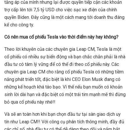
tăng áp của mình nhưng lại được quyền tiếp cận các khoản
trợ cấp lên tới 7,5 tỷ USD cho việc sạc xe điện của chính
quyền Biden. Đây cũng là một cách mang tới doanh thu đáng
kể cho công ty.
Có nên mua cổ phiếu Tesla vào thời điểm này hay không?
Theo lời khuyên của các chuyên gia Leap CM, Tesla là một
cổ phiếu có nhiều sự biến động và bạn chắc chắn phải là nhà
đầu tư có tâm lý vững để có thể đi theo cổ phiếu này. Các
chuyên gia Leap CM cho rằng cổ phiếu Tesla có những tiềm
năng phát triển tốt, đặc biệt là khi CEO Elon Musk đang có
những kế hoạch khá táo bạo. Vì thế nếu bạn muốn có khoản
sinh lời dài hạn và đặc biệt có một trái tim mạnh mẽ thì đừng
bỏ qua cổ phiếu này nhé!!
Và sẽ an toàn hơn khi bạn chọn đầu tư tại sàn giao dịch uy
tín như Leap CM!! Với công cụ phân tích thông minh, đầy đủ
các chỉ số, nhà đầu tư có thể dễ dàng theo dõi và nắm bắt