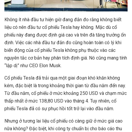
Không ít nhà đầu tư hiện giờ đang đắn đo rằng không biết
liệu có nên đầu tư cổ phiếu Tesla hay không. Mặc dù cổ
phiếu này đang được định giá cao và trên đà tăng trưởng ổn
định. Việc các nhà đầu tư đắn đo cũng hoàn toàn có lý khi
biến động của cổ phiếu Tesla không phụ thuộc vào các
nguyên tắc cơ bản hay phân tích định giá. Nó cũng mang tính
“lập dị” như CEO Elon Musk.
Cổ phiếu Tesla đã trải qua một giai đoạn khó khăn không
kém, đặc biệt là trong khoảng thời gian từ đầu năm đến nay.
Từ đầu năm, cổ phiếu ở mức khoảng 250 USD và chạm mức
thấp nhất ở mức 138,80 USD vào tháng 4. Tuy nhiên, cổ
phiếu Tesla đã có sự phục hồi tốt trở lại vào đầu năm.
Nhưng ở tương lai liệu cổ phiếu có càng giữ ở mức giá cao
nữa không? Đặc biệt, khi công ty chuẩn bị cho báo cáo thu