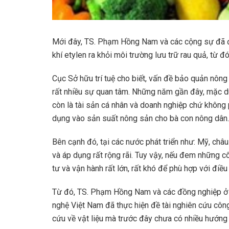
Mới đây, TS. Phạm Hồng Nam và các cộng sự đã đ
khí etylen ra khỏi môi trường lưu trữ rau quả, từ 
Cục Sở hữu trí tuệ cho biết, vấn đề bảo quản nôn
rất nhiều sự quan tâm. Những năm gần đây, mặc d
còn là tài sản cá nhân và doanh nghiệp chứ không 
dụng vào sản suất nông sản cho bà con nông dân.
Bên cạnh đó, tại các nước phát triển như: Mỹ, ch
và áp dụng rất rộng rãi. Tuy vậy, nếu đem những c
tư và vận hành rất lớn, rất khó để phù hợp với điều
Từ đó, TS. Phạm Hồng Nam và các đồng nghiệp ở V
nghệ Việt Nam đã thực hiện đề tài nghiên cứu côn
cứu về vật liệu mà trước đây chưa có nhiều hướng 