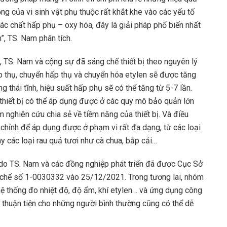
ng của vi sinh vật phụ thuộc rất khắt khe vào các yếu tố
ác chất hấp phụ – oxy hóa, đây là giải pháp phổ biến nhất
”, TS. Nam phân tích.
TS. Nam và cộng sự đã sáng chế thiết bị theo nguyên lý
p thụ, chuyển hấp thụ và chuyển hóa etylen sẽ được tăng
 thái tĩnh, hiệu suất hấp phụ sẽ có thể tăng từ 5-7 lần.
 thiết bị có thể áp dụng được ở các quy mô bảo quản lớn
 nghiên cứu chia sẻ về tiềm năng của thiết bị. Và điều
chỉnh để áp dụng được ở phạm vi rất đa dạng, từ các loại
ay các loại rau quả tươi như cà chua, bắp cải…
n do TS. Nam và các đồng nghiệp phát triển đã được Cục Sở
 chế số 1-0030332 vào 25/12/2021. Trong tương lai, nhóm
hệ thống đo nhiệt độ, độ ẩm, khí etylen… và ứng dụng công
và thuận tiện cho những người bình thường cũng có thể dễ