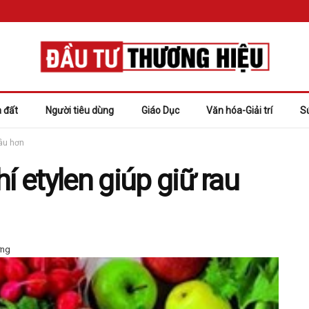
 đất
Người tiêu dùng
Giáo Dục
Văn hóa-Giải trí
S
lâu hơn
í etylen giúp giữ rau
ờng