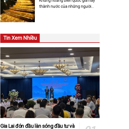
Khủng hoảng biến quốc gia này
thành nước của những người
‘nghiện’ mua sắm vàng, nhu cầu
tăng 5 lần so với năm trước
Tin Xem Nhiều
Gia Lai đón đầu làn sóng đầu tư và