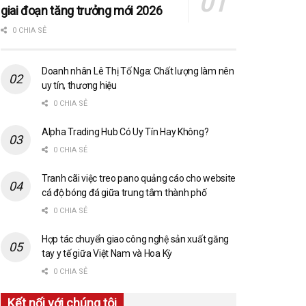
giai đoạn tăng trưởng mới 2026
0 CHIA SẺ
Doanh nhân Lê Thị Tố Nga: Chất lượng làm nên
uy tín, thương hiệu
0 CHIA SẺ
Alpha Trading Hub Có Uy Tín Hay Không?
0 CHIA SẺ
Tranh cãi việc treo pano quảng cáo cho website
cá độ bóng đá giữa trung tâm thành phố
0 CHIA SẺ
Hợp tác chuyển giao công nghệ sản xuất găng
tay y tế giữa Việt Nam và Hoa Kỳ
0 CHIA SẺ
Kết nối với chúng tôi