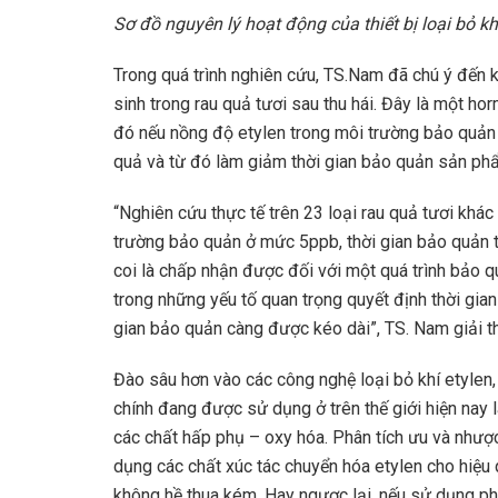
Sơ đồ nguyên lý hoạt động của thiết bị loại bỏ khí
Trong quá trình nghiên cứu, TS.Nam đã chú ý đến 
sinh trong rau quả tươi sau thu hái. Đây là một ho
đó nếu nồng độ etylen trong môi trường bảo quản r
quả và từ đó làm giảm thời gian bảo quản sản ph
“Nghiên cứu thực tế trên 23 loại rau quả tươi khác
trường bảo quản ở mức 5ppb, thời gian bảo quả
coi là chấp nhận được đối với một quá trình bảo qu
trong những yếu tố quan trọng quyết định thời gia
gian bảo quản càng được kéo dài”, TS. Nam giải th
Đào sâu hơn vào các công nghệ loại bỏ khí etyle
chính đang được sử dụng ở trên thế giới hiện nay 
các chất hấp phụ – oxy hóa. Phân tích ưu và nhượ
dụng các chất xúc tác chuyển hóa etylen cho hiệu
không hề thua kém. Hay ngược lại, nếu sử dụng ph