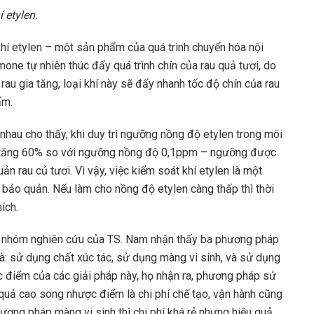
 etylen.
khí etylen – một sản phẩm của quá trình chuyển hóa nội
rmone tự nhiên thúc đẩy quá trình chín của rau quả tươi, do
au gia tăng, loại khí này sẽ đẩy nhanh tốc độ chín của rau
ẩm.
 nhau cho thấy, khi duy trì ngưỡng nồng độ etylen trong môi
n tăng 60% so với ngưỡng nồng độ 0,1ppm – ngưỡng được
ản rau củ tươi. Vì vậy, việc kiểm soát khí etylen là một
n bảo quản. Nếu làm cho nồng độ etylen càng thấp thì thời
ích.
n, nhóm nghiên cứu của TS. Nam nhận thấy ba phương pháp
là: sử dụng chất xúc tác, sử dụng màng vi sinh, và sử dụng
c điểm của các giải pháp này, họ nhận ra, phương pháp sử
 quả cao song nhược điểm là chi phí chế tạo, vận hành cũng
ương pháp màng vi sinh thì chi phí khá rẻ nhưng hiệu quả