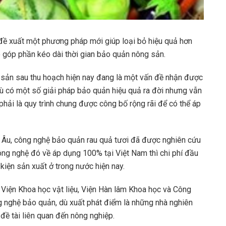
ề xuất một phương pháp mới giúp loại bỏ hiệu quả hơn
đó góp phần kéo dài thời gian bảo quản nông sản.
g sản sau thu hoạch hiện nay đang là một vấn đề nhận được
ù có một số giải pháp bảo quản hiệu quả ra đời nhưng vẫn
phải là quy trình chung được công bố rộng rãi để có thể áp
âu Âu, công nghệ bảo quản rau quả tươi đã được nghiên cứu
ông nghệ đó về áp dụng 100% tại Việt Nam thì chi phí đầu
 kiện sản xuất ở trong nước hiện nay.
iện Khoa học vật liệu, Viện Hàn lâm Khoa học và Công
g nghệ bảo quản, dù xuất phát điểm là những nhà nghiên
đề tài liên quan đến nông nghiệp.