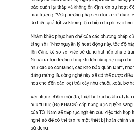
bảo quản lại thấp và không ổn định, do sự hoạt độ
môi trường. “Với phương pháp còn lại là sử dụng c
do hiệu quả tốt và không tốn nhiều chi phí vận hành
Nhằm khắc phục hạn chế của các phương pháp cũ, 
tầng sôi. “Nhờ nguyên lý hoạt động này, tốc độ hấ
lên đáng kể so với việc sử dụng hạt hấp phụ ở trạng
Ngoài ra, lưu lượng dòng khí lớn cũng sẽ giúp cho
như các xe container, các kho bảo quản lạnh”, nhóm
đáng mừng là, công nghệ này sẽ có thể được điều 
hoa cho đến các loại trái cây như chuối, xoài, bơ h
Với những điểm mới đó, thiết bị loại bỏ khí etyle
hữu trí tuệ (Bộ KH&CN) cấp bằng độc quyền sáng
của TS. Nam sẽ tiếp tục nghiên cứu việc tích hợp 
nghệ số để có thể tạo ra một thiết bị hoàn chỉnh 
sử dụng.