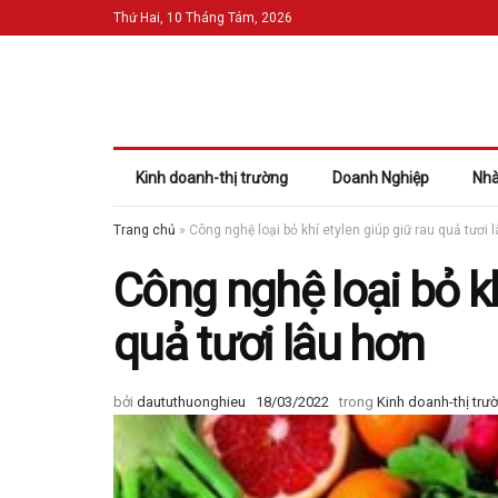
Thứ Hai, 10 Tháng Tám, 2026
Kinh doanh-thị trường
Doanh Nghiệp
Nhà
Trang chủ
»
Công nghệ loại bỏ khí etylen giúp giữ rau quả tươi 
Công nghệ loại bỏ kh
quả tươi lâu hơn
bởi
daututhuonghieu
18/03/2022
trong
Kinh doanh-thị trư