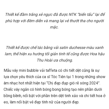
Thiết kế đầm trắng xẻ ngực đã được NTK “biến tấu” lại để
phù hợp với đêm diễn và mang lại vẻ thướt tha cho người
mặc.
Thiết kế được chế tác bằng vải satin duchesse màu xanh
lam, thể hiện xu hướng tối giản tinh tế cũng được Hoa hậu
Thu Hoài ưa chuộng.
Mẫu váy mini bubble vải taffeta có chi tiết dệt cũng là sự
lựa chọn yêu thích của ca sĩ Tóc Tiên tại 1 trong những show
âm nhạc hot nhất hiện tại “Chị đẹp đạp gió rẽ sóng 2024”.
Chiếc váy ngắn có hình bóng bong bóng tạo nên phần dưới
bồng bềnh, nổi bật với phần trên dệt tinh xảo và chi tiết hoa ở
eo, làm nổi bật vẻ đẹp tính nữ của người đẹp.