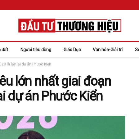
 đất
Người tiêu dùng
Giáo Dục
Văn hóa-Giải trí
S
28 là lấy lại dự án Phước Kiển
u lớn nhất giai đoạn
lại dự án Phước Kiển