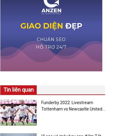
Tin liên quan
Funderby 2022: Livestream
Tottenham vs Newcastle United
– Nhiều phần quà hấp dẫn