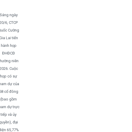
Sáng ngày
20/6, CTCP
Quốc Cường
Gia Lai tiến
hành họp
ĐHĐCĐ
thường niên
2026. Cuộc
họp có sự
ham dự của
58 cổ đông
(bao gồm
ham dự trực
tiếp và ủy
quyền), đại
diện 65,77%