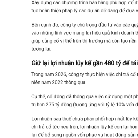
Xây dựng các chương trình bán hàng phù hợp để đẩ
tục hoàn thiện pháp lý các dự án dở dang để đưa 
Bên cạnh đó, công ty chú trọng đầu tư vào các quỹ 
vào những lĩnh vực mang lại hiệu quả kinh doanh tố
giúp củng cố vị thế trên thị trường mà còn tạo nề
tương lai.
Giữ lại lợi nhuận lũy kế gần 480 tỷ để tá
Trong năm 2026, công ty thực hiện việc chi trả c
niên năm 2022 thông qua.
Cụ thể, cổ đông đã thông qua việc sử dụng một ph
trị hơn 275 tỷ đồng (tương ứng với tỷ lệ 10% vốn điề
Lợi nhuận sau thuế chưa phân phối hợp nhất lũy k
chi trả cổ tức nêu trên, lợi nhuận lũy kế còn lại h
lại để bổ sung nguồn vốn phục vụ hoạt động sản x