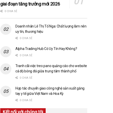
giai đoạn tăng trưởng mới 2026
0 CHIA SẺ
Doanh nhân Lê Thị Tố Nga: Chất lượng làm nên
uy tín, thương hiệu
0 CHIA SẺ
Alpha Trading Hub Có Uy Tín Hay Không?
0 CHIA SẺ
Tranh cãi việc treo pano quảng cáo cho website
cá độ bóng đá giữa trung tâm thành phố
0 CHIA SẺ
Hợp tác chuyển giao công nghệ sản xuất găng
tay y tế giữa Việt Nam và Hoa Kỳ
0 CHIA SẺ
Kết nối với chúng tôi