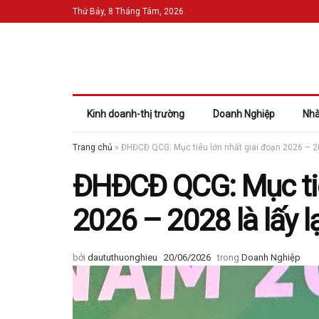
Thứ Bảy, 8 Tháng Tám, 2026
Kinh doanh-thị trường
Doanh Nghiệp
Nhà
Trang chủ
»
ĐHĐCĐ QCG: Mục tiêu lớn nhất giai đoạn 2026 – 20
ĐHĐCĐ QCG: Mục tiê
2026 – 2028 là lấy 
bởi
daututhuonghieu
20/06/2026
trong
Doanh Nghiệp