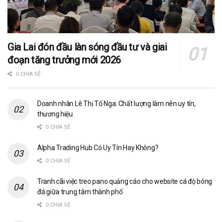
Gia Lai đón đầu làn sóng đầu tư và giai
đoạn tăng trưởng mới 2026
0 CHIA SẺ
Doanh nhân Lê Thị Tố Nga: Chất lượng làm nên uy tín,
thương hiệu
0 CHIA SẺ
Alpha Trading Hub Có Uy Tín Hay Không?
0 CHIA SẺ
Tranh cãi việc treo pano quảng cáo cho website cá độ bóng
đá giữa trung tâm thành phố
0 CHIA SẺ