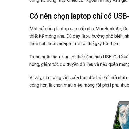
công sở dùng máy chiếu cũ. Ngoài ra máy vẫn gi
Có nên chọn laptop chỉ có USB
Một số dòng laptop cao cấp như MacBook Air, De
thiết kế mỏng nhẹ. Dù đây là xu hướng phổ biến, n
theo hub hoặc adapter rời có thể gây bất tiện.
Trong ngắn hạn, bạn có thể dùng hub USB-C để kết
nóng, giảm tốc độ truyền dữ liệu và nếu quên mang
Vì vậy, nếu công việc của bạn đòi hỏi kết nối nhiều
cổng hơn là chọn mẫu siêu mỏng rồi phải phụ thuộ