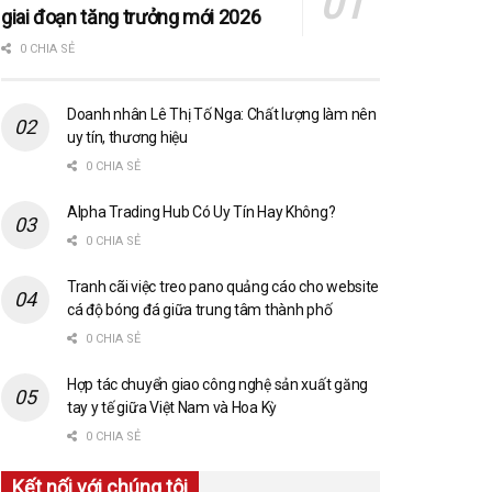
giai đoạn tăng trưởng mới 2026
0 CHIA SẺ
Doanh nhân Lê Thị Tố Nga: Chất lượng làm nên
uy tín, thương hiệu
0 CHIA SẺ
Alpha Trading Hub Có Uy Tín Hay Không?
0 CHIA SẺ
Tranh cãi việc treo pano quảng cáo cho website
cá độ bóng đá giữa trung tâm thành phố
0 CHIA SẺ
Hợp tác chuyển giao công nghệ sản xuất găng
tay y tế giữa Việt Nam và Hoa Kỳ
0 CHIA SẺ
Kết nối với chúng tôi