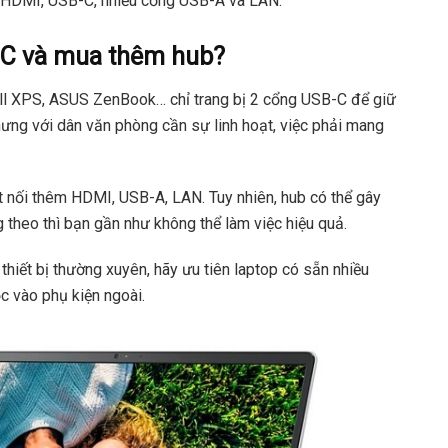
ữ HDMI, USB-C, nhiều cổng USB-A và LAN.
-C và mua thêm hub?
ll XPS, ASUS ZenBook… chỉ trang bị 2 cổng USB-C để giữ
hưng với dân văn phòng cần sự linh hoạt, việc phải mang
 nối thêm HDMI, USB-A, LAN. Tuy nhiên, hub có thể gây
 theo thì bạn gần như không thể làm việc hiệu quả.
 thiết bị thường xuyên, hãy ưu tiên laptop có sẵn nhiều
c vào phụ kiện ngoài.