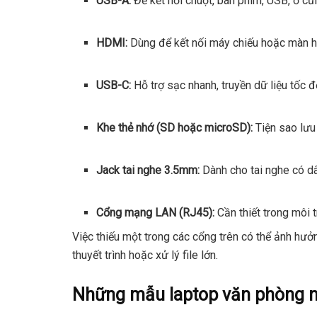
USB-A:
Để kết nối chuột, bàn phím, USB, ổ cứ
HDMI:
Dùng để kết nối máy chiếu hoặc màn hì
USB-C:
Hỗ trợ sạc nhanh, truyền dữ liệu tốc đ
Khe thẻ nhớ (SD hoặc microSD):
Tiện sao lưu 
Jack tai nghe 3.5mm:
Dành cho tai nghe có dâ
Cổng mạng LAN (RJ45):
Cần thiết trong môi
Việc thiếu một trong các cổng trên có thể ảnh hưở
thuyết trình hoặc xử lý file lớn.
Những mẫu laptop văn phòng nổ