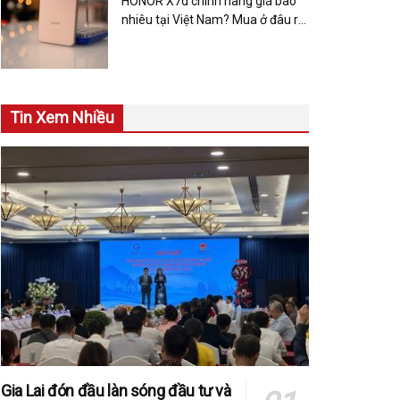
HONOR X7d chính hãng giá bao
nhiêu tại Việt Nam? Mua ở đâu rẻ
và uy tín nhất 2025
Tin Xem Nhiều
Gia Lai đón đầu làn sóng đầu tư và