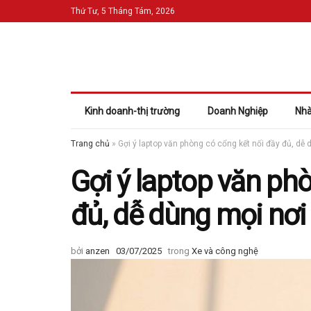
Thứ Tư, 5 Tháng Tám, 2026
Kinh doanh-thị trường
Doanh Nghiệp
Nhà
Trang chủ
»
Gợi ý laptop văn phòng có cổng kết nối đầy đủ, dễ 
Gợi ý laptop văn ph
đủ, dễ dùng mọi nơi
bởi
anzen
03/07/2025
trong
Xe và công nghệ