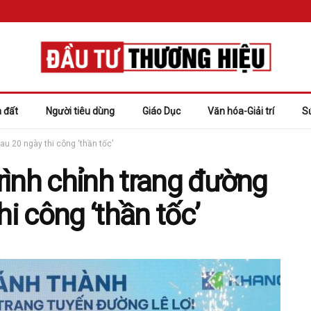
 đất
Người tiêu dùng
Giáo Dục
Văn hóa-Giải trí
S
au 20 ngày thi công ‘thần tốc’
rình chỉnh trang đường
hi công ‘thần tốc’