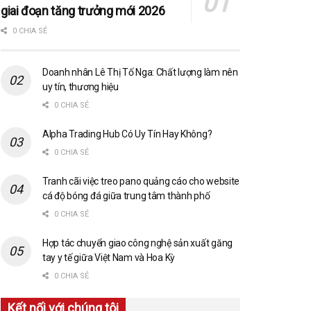
giai đoạn tăng trưởng mới 2026
0 CHIA SẺ
Doanh nhân Lê Thị Tố Nga: Chất lượng làm nên
uy tín, thương hiệu
0 CHIA SẺ
Alpha Trading Hub Có Uy Tín Hay Không?
0 CHIA SẺ
Tranh cãi việc treo pano quảng cáo cho website
cá độ bóng đá giữa trung tâm thành phố
0 CHIA SẺ
Hợp tác chuyển giao công nghệ sản xuất găng
tay y tế giữa Việt Nam và Hoa Kỳ
0 CHIA SẺ
Kết nối với chúng tôi