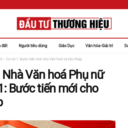
 đất
Người tiêu dùng
Giáo Dục
Văn hóa-Giải trí
S
 – Cơ sở 1: Bước tiến mới cho Văn hoá và Hội nhập
 Nhà Văn hoá Phụ nữ
: Bước tiến mới cho
p