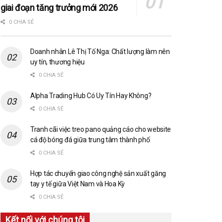
giai đoạn tăng trưởng mới 2026
0 CHIA SẺ
Doanh nhân Lê Thị Tố Nga: Chất lượng làm nên
uy tín, thương hiệu
0 CHIA SẺ
Alpha Trading Hub Có Uy Tín Hay Không?
0 CHIA SẺ
Tranh cãi việc treo pano quảng cáo cho website
cá độ bóng đá giữa trung tâm thành phố
0 CHIA SẺ
Hợp tác chuyển giao công nghệ sản xuất găng
tay y tế giữa Việt Nam và Hoa Kỳ
0 CHIA SẺ
Kết nối với chúng tôi