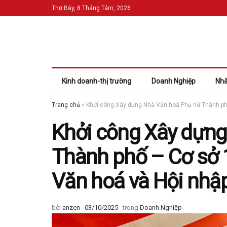
Thứ Bảy, 8 Tháng Tám, 2026
Kinh doanh-thị trường
Doanh Nghiệp
Nhà
Trang chủ
»
Khởi công Xây dựng Nhà Văn hoá Phụ nữ Thành phố
Khởi công Xây dựng
Thành phố – Cơ sở 1
Văn hoá và Hội nhậ
bởi
anzen
03/10/2025
trong
Doanh Nghiệp