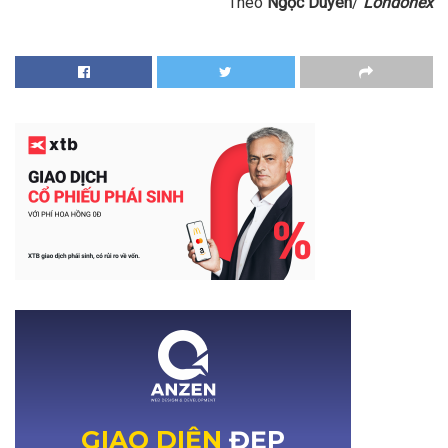
Theo
Ngọc Duyên
/
Londonex