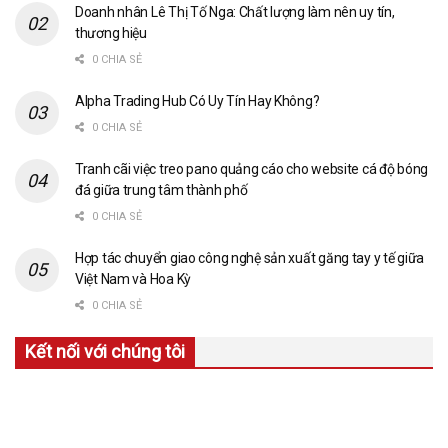
Doanh nhân Lê Thị Tố Nga: Chất lượng làm nên uy tín,
thương hiệu
0 CHIA SẺ
Alpha Trading Hub Có Uy Tín Hay Không?
0 CHIA SẺ
Tranh cãi việc treo pano quảng cáo cho website cá độ bóng
đá giữa trung tâm thành phố
0 CHIA SẺ
Hợp tác chuyển giao công nghệ sản xuất găng tay y tế giữa
Việt Nam và Hoa Kỳ
0 CHIA SẺ
Kết nối với chúng tôi