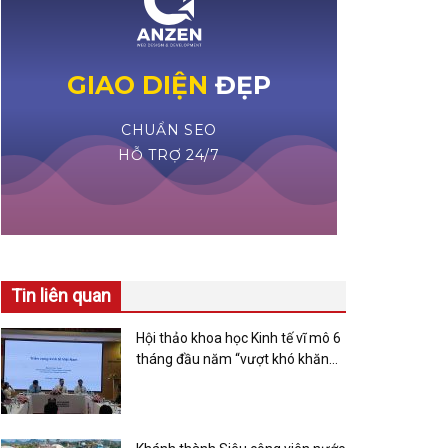
Tin liên quan
Hội thảo khoa học Kinh tế vĩ mô 6
tháng đầu năm “vượt khó khăn
để bứt phá”