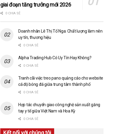
giai đoạn tăng trưởng mới 2026
0 CHIA SẺ
Doanh nhân Lê Thị Tố Nga: Chất lượng làm nên
uy tín, thương hiệu
0 CHIA SẺ
Alpha Trading Hub Có Uy Tín Hay Không?
0 CHIA SẺ
Tranh cãi việc treo pano quảng cáo cho website
cá độ bóng đá giữa trung tâm thành phố
0 CHIA SẺ
Hợp tác chuyển giao công nghệ sản xuất găng
tay y tế giữa Việt Nam và Hoa Kỳ
0 CHIA SẺ
Kết nối với chúng tôi