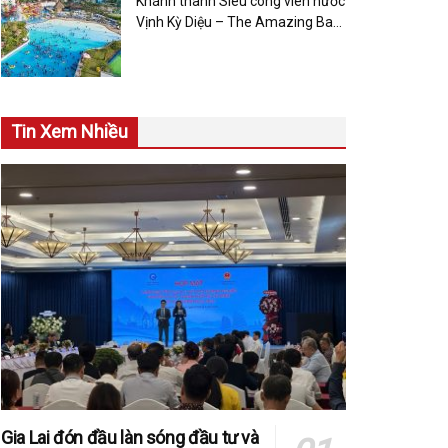
Khánh thành Siêu công viên nước
Vịnh Kỳ Diệu – The Amazing Bay
dịp đại lễ 30/4 – 1/5
Tin Xem Nhiều
Gia Lai đón đầu làn sóng đầu tư và