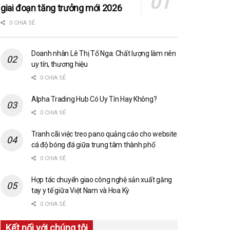
giai đoạn tăng trưởng mới 2026
0 CHIA SẺ
Doanh nhân Lê Thị Tố Nga: Chất lượng làm nên
uy tín, thương hiệu
0 CHIA SẺ
Alpha Trading Hub Có Uy Tín Hay Không?
0 CHIA SẺ
Tranh cãi việc treo pano quảng cáo cho website
cá độ bóng đá giữa trung tâm thành phố
0 CHIA SẺ
Hợp tác chuyển giao công nghệ sản xuất găng
tay y tế giữa Việt Nam và Hoa Kỳ
0 CHIA SẺ
Kết nối với chúng tôi