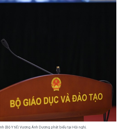
h (Bộ Y tế) Vương Ánh Dương phát biểu tại Hội nghị.