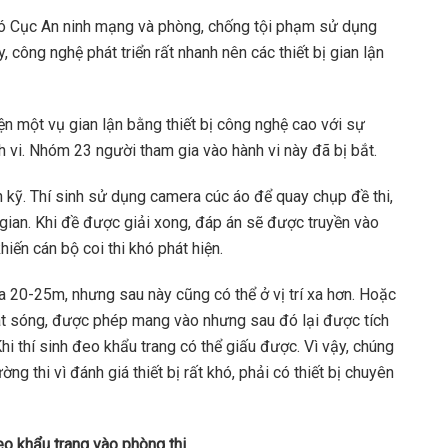
hó Cục An ninh mạng và phòng, chống tội phạm sử dụng
 công nghệ phát triển rất nhanh nên các thiết bị gian lận
n một vụ gian lận bằng thiết bị công nghệ cao với sự
nh vi. Nhóm 23 người tham gia vào hành vi này đã bị bắt.
án kỹ. Thí sinh sử dụng camera cúc áo để quay chụp đề thi,
 gian. Khi đề được giải xong, đáp án sẽ được truyền vào
hiến cán bộ coi thi khó phát hiện.
ừ xa 20-25m, nhưng sau này cũng có thể ở vị trí xa hơn. Hoặc
át sóng, được phép mang vào nhưng sau đó lại được tích
hi thí sinh đeo khẩu trang có thể giấu được. Vì vậy, chúng
ờng thi vì đánh giá thiết bị rất khó, phải có thiết bị chuyên
đeo khẩu trang vào phòng thi