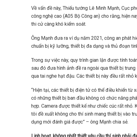
Về vấn đề này, Thiếu tướng Lê Minh Mạnh, Cục p
công nghệ cao (A05 Bộ Công an) cho rằng, hiện nay,
thi cử càng khó kiểm soát.
Ông Mạnh đưa ra ví dụ năm 2021, công an phát hiệ
chuẩn bị kỹ lưỡng, thiết bị đa dạng và thủ đoạn ti
Trong sự việc này, quy trình gian lận được tính to
sau đó đưa hình ảnh đề ra ngoài qua thiết bị trung
qua tai nghe hạt đậu. Các thiết bị này đều rất nhỏ k
“Hiện tại, các thiết bị điện tử có thể điều khiển t
có những thiết bị ban đầu không có chức năng ph
hợp. Camera được thiết kế như chiếc cúc rất nhỏ. K
tôi đề xuất không cho thí sinh mang thiết bị vào trư
dụng mới đánh giá được” – ông Mạnh chia sẻ.
Linh hoạt, không nhất thiết yêu cầu thí sinh phải 