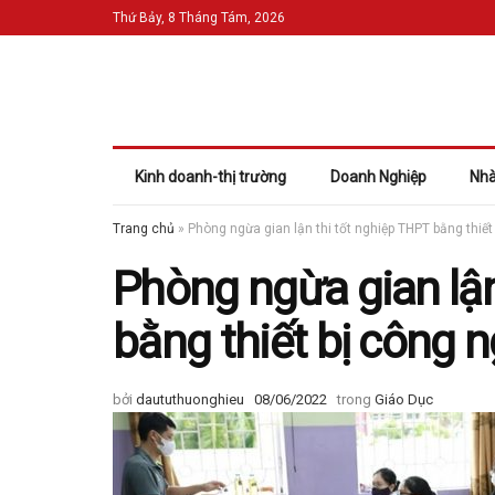
Thứ Bảy, 8 Tháng Tám, 2026
Kinh doanh-thị trường
Doanh Nghiệp
Nhà
Trang chủ
»
Phòng ngừa gian lận thi tốt nghiệp THPT bằng thiế
Phòng ngừa gian lận
bằng thiết bị công 
bởi
daututhuonghieu
08/06/2022
trong
Giáo Dục