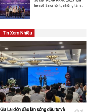
Sự kiện NEAR APAC 2023 hứa
hẹn sẽ là nơi hội tụ những tâm
huyết và đam mê trong lĩnh vực
công nghệ
Tin Xem Nhiều
Gia Lai đón đầu làn sóng đầu tư và