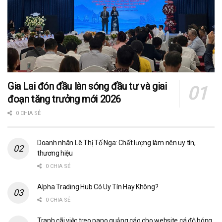
Gia Lai đón đầu làn sóng đầu tư và giai
đoạn tăng trưởng mới 2026
0 CHIA SẺ
Doanh nhân Lê Thị Tố Nga: Chất lượng làm nên uy tín,
thương hiệu
0 CHIA SẺ
Alpha Trading Hub Có Uy Tín Hay Không?
0 CHIA SẺ
Tranh cãi việc treo pano quảng cáo cho website cá độ bóng