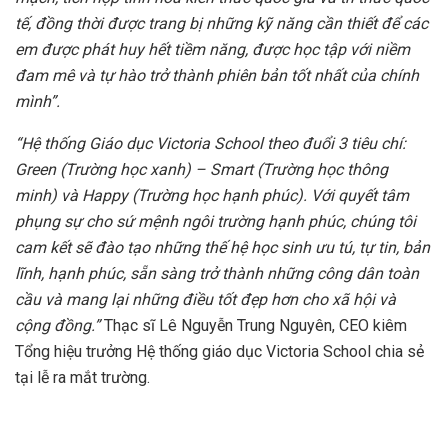
tế, đồng
thời được trang bị những
kỹ năng cần thiết để
các
em được phát huy hết tiềm năng, được học tập với niềm
đam mê và tự hào trở thành phiên bản tốt nhất của chính
mình”.
“Hệ thống Giáo dục Victoria School theo đuổi 3 tiêu chí:
Green (Trường học xanh) – Smart (Trường học thông
minh) và Happy (Trường học hạnh phúc). Với quyết tâm
phụng sự cho sứ mệnh ngôi trường hạnh phúc, chúng tôi
cam kết sẽ đào tạo những thế hệ học sinh ưu tú, tự tin, bản
lĩnh, hạnh phúc, sẵn sàng trở thành những công dân toàn
cầu và mang lại những điều tốt đẹp hơn cho xã hội và
cộng đồng.
”
Thạc sĩ Lê Nguyễn Trung Nguyên, CEO kiêm
Tổng hiệu trưởng Hệ thống giáo dục Victoria School chia sẻ
tại lễ ra mắt trường.