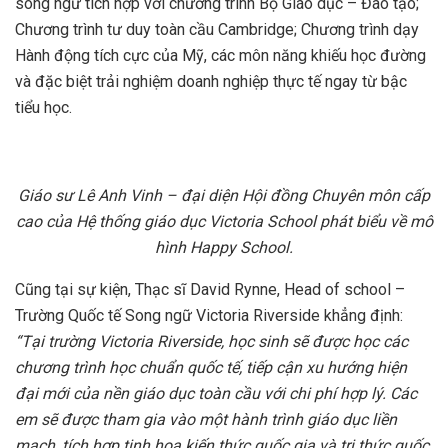
song ngữ tích hợp với chương trình Bộ Giáo dục – Đào tạo;
Chương trình tư duy toàn cầu Cambridge; Chương trình dạy
Hành động tích cực của Mỹ, các môn năng khiếu học đường
và đặc biệt trải nghiệm doanh nghiệp thực tế ngay từ bậc
tiểu học.
Giáo sư Lê Anh Vinh – đại diện Hội đồng Chuyên môn cấp
cao của Hệ thống giáo dục Victoria School phát biểu về mô
hình Happy School.
Cũng tại sự kiện, Thạc sĩ David Rynne, Head of school –
Trường Quốc tế Song ngữ Victoria Riverside khẳng định:
“Tại trường
Victoria Riverside
, học sinh sẽ được
học
các
chương trình học chuẩn quốc tế, tiếp cận xu hướng hiện
đại mới của nền giáo dục toàn cầu
với chi phí hợp lý
. Các
em sẽ
được tham
gia vào
một hành trình giáo dục liền
mạch, tích hợp tinh hoa kiến thức quốc gia và tri thức quốc