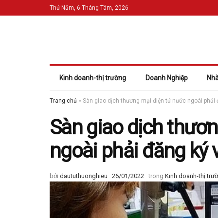
Thứ Năm, 6 Tháng Tám, 2026
Kinh doanh-thị trường
Doanh Nghiệp
Nhà
Trang chủ
»
Sàn giao dịch thương mại điện tử nước ngoài phải
Sàn giao dịch thươn
ngoài phải đăng ký
bởi
daututhuonghieu
26/01/2022
trong
Kinh doanh-thị trư