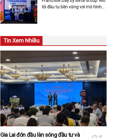
Franchise Day by Beta Group: Mở
lối đầu tư bền vững với mô hình
rạp chiếu phim nhượng quyền
Tin Xem Nhiều
Gia Lai đón đầu làn sóng đầu tư và