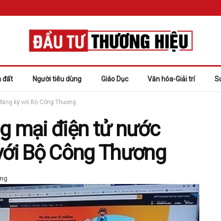
 đất
Người tiêu dùng
Giáo Dục
Văn hóa-Giải trí
S
 đăng ký với Bộ Công Thương
g mại điện tử nước
 với Bộ Công Thương
ờng