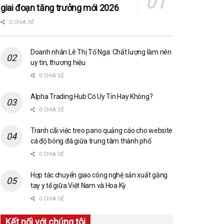
giai đoạn tăng trưởng mới 2026
0 CHIA SẺ
Doanh nhân Lê Thị Tố Nga: Chất lượng làm nên
uy tín, thương hiệu
0 CHIA SẺ
Alpha Trading Hub Có Uy Tín Hay Không?
0 CHIA SẺ
Tranh cãi việc treo pano quảng cáo cho website
cá độ bóng đá giữa trung tâm thành phố
0 CHIA SẺ
Hợp tác chuyển giao công nghệ sản xuất găng
tay y tế giữa Việt Nam và Hoa Kỳ
0 CHIA SẺ
Kết nối với chúng tôi