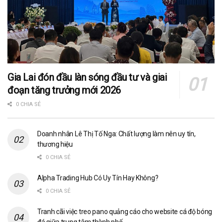
Gia Lai đón đầu làn sóng đầu tư và giai
đoạn tăng trưởng mới 2026
0 CHIA SẺ
Doanh nhân Lê Thị Tố Nga: Chất lượng làm nên uy tín,
thương hiệu
0 CHIA SẺ
Alpha Trading Hub Có Uy Tín Hay Không?
0 CHIA SẺ
Tranh cãi việc treo pano quảng cáo cho website cá độ bóng
đá giữa trung tâm thành phố