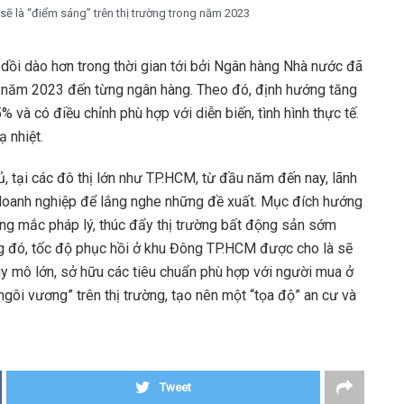
ẽ là “điểm sáng” trên thị trường trong năm 2023
ồi dào hơn trong thời gian tới bởi Ngân hàng Nhà nước đã
ng năm 2023 đến từng ngân hàng. Theo đó, định hướng tăng
và có điều chỉnh phù hợp với diễn biến, tình hình thực tế.
 nhiệt.
, tại các đô thị lớn như TP.HCM, từ đầu năm đến nay, lãnh
c doanh nghiệp để lắng nghe những đề xuất. Mục đích hướng
ớng mắc pháp lý, thúc đẩy thị trường bất động sản sớm
ng đó, tốc độ phục hồi ở khu Đông TP.HCM được cho là sẽ
quy mô lớn, sở hữu các tiêu chuẩn phù hợp với người mua ở
ôi vương” trên thị trường, tạo nên một “tọa độ” an cư và
Tweet