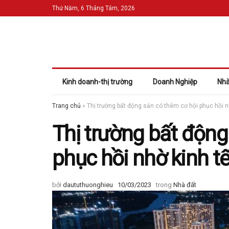
Thứ Năm, 6 Tháng Tám, 2026
Kinh doanh-thị trường
Doanh Nghiệp
Nhà
Trang chủ
»
Thị trường bất động sản có thêm cơ hội phục hồi n
Thị trường bất động
phục hồi nhờ kinh tế
bởi
daututhuonghieu
10/03/2023
trong
Nhà đất