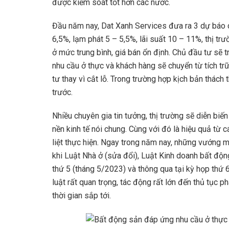
được kiểm soát tốt hơn các nước.
Đầu năm nay, Dat Xanh Services đưa ra 3 dự báo c
6,5%, lạm phát 5 – 5,5%, lãi suất 10 – 11%, thị tr
ở mức trung bình, giá bán ổn định. Chủ đầu tư sẽ t
nhu cầu ở thực và khách hàng sẽ chuyển từ tích tr
tư thay vì cắt lỗ. Trong trường hợp kịch bản thách 
trước.
Nhiều chuyên gia tin tưởng, thị trường sẽ diễn bi
nền kinh tế nói chung. Cùng với đó là hiệu quả từ
liệt thực hiện. Ngay trong năm nay, những vướng 
khi Luật Nhà ở (sửa đổi), Luật Kinh doanh bất độn
thứ 5 (tháng 5/2023) và thông qua tại kỳ họp thứ 6
luật rất quan trọng, tác động rất lớn đến thủ tục p
thời gian sắp tới.