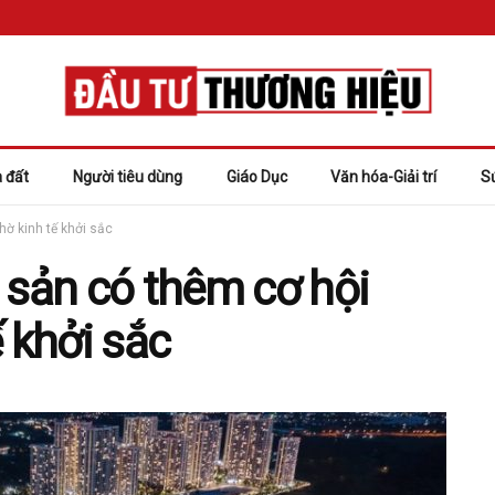
 đất
Người tiêu dùng
Giáo Dục
Văn hóa-Giải trí
S
hờ kinh tế khởi sắc
 sản có thêm cơ hội
 khởi sắc