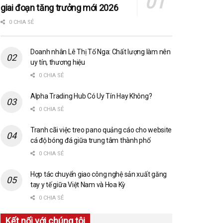
giai đoạn tăng trưởng mới 2026
0 CHIA SẺ
Doanh nhân Lê Thị Tố Nga: Chất lượng làm nên
uy tín, thương hiệu
0 CHIA SẺ
Alpha Trading Hub Có Uy Tín Hay Không?
0 CHIA SẺ
Tranh cãi việc treo pano quảng cáo cho website
cá độ bóng đá giữa trung tâm thành phố
0 CHIA SẺ
Hợp tác chuyển giao công nghệ sản xuất găng
tay y tế giữa Việt Nam và Hoa Kỳ
0 CHIA SẺ
Kết nối với chúng tôi