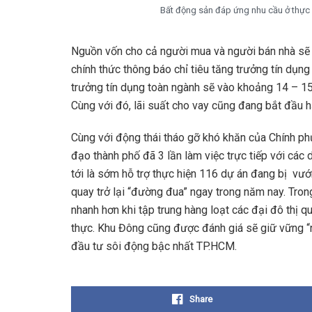
Bất động sản đáp ứng nhu cầu ở thực s
Nguồn vốn cho cả người mua và người bán nhà sẽ d
chính thức thông báo chỉ tiêu tăng trưởng tín dụ
trưởng tín dụng toàn ngành sẽ vào khoảng 14 – 15% 
Cùng với đó, lãi suất cho vay cũng đang bắt đầu hạ
Cùng với động thái tháo gỡ khó khăn của Chính phủ
đạo thành phố đã 3 lần làm việc trực tiếp với cá
tới là sớm hỗ trợ thực hiện 116 dự án đang bị vư
quay trở lại “đường đua” ngay trong năm nay. Tro
nhanh hơn khi tập trung hàng loạt các đại đô thị 
thực. Khu Đông cũng được đánh giá sẽ giữ vững “ng
đầu tư sôi động bậc nhất TP.HCM.
Share