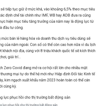
sẽ tiếp tục giữ ở mức khá, vào khoảng 6,5% theo mục tiêu
các định chế tài chính như IMF, WB hay ADB đưa ra cũng
ực hiện mục tiêu tăng trưởng của năm nay là động lực từ
và đầu tư công.
g mức bán lẻ hàng hóa và doanh thu dịch vụ tiêu dùng sẽ
ồng của năm ngoái. Con số có thể còn cao hơn nữa vì du lịch
 khách nội địa, cùng với 8 triệu khách quốc tế sẽ kích thích
hơi, giải trí…
ch Zero Covid đang mở ra cơ hội rất lớn cho nhiều mặt
 thương mại tự do thế hệ mới như Hiệp định Đối tác Kinh tế
ày, kim ngạch xuất khẩu năm 2023 hoàn toàn có thể cán
i cùng kỳ.
ng lực phục hồi cho thị trường bất động sản