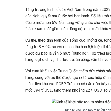
Tăng trưởng kinh tế của Việt Nam trong năm 2023 
của Nghị quyết mà Quốc hội ban hành. Số liệu mà 
đều ở mức hơn 6%. Nền tảng vững chắc cho việc th
“cỗ xe tam mã” gồm: tiêu dùng nội địa, xuất khẩu 
Cụ thể, theo tính toán của Tổng cục Thống kê, tổn
tăng từ 8 – 9% so với doanh thu hơn 5,6 triệu tỉ đ
được dự báo là vẫn ở mức “bùng nổ”. 102 triệu lượt
hàng loạt dịch vụ như lưu trú, ăn uống, vận tải, vui c
Với xuất khẩu, việc Trung Quốc chấm dứt chính sá
hàng, cùng với ưu thế được tạo ra từ các hiệp định
toàn diện khu vực RCEP. Trên cơ sở các đòn bẩy n
mốc 394 tỉ USD, tăng thêm khoảng 22 tỉ USD so vớ
Kinh tế khởi sắc tạo ra nhiều độ