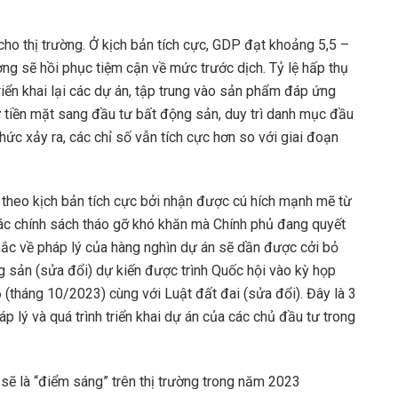
ho thị trường. Ở kịch bản tích cực, GDP đạt khoảng 5,5 –
ường sẽ hồi phục tiệm cận về mức trước dịch. Tỷ lệ hấp thụ
riển khai lại các dự án, tập trung vào sản phẩm đáp ứng
ữ tiền mặt sang đầu tư bất động sản, duy trì danh mục đầu
thức xảy ra, các chỉ số vẫn tích cực hơn so với giai đoạn
ến theo kịch bản tích cực bởi nhận được cú hích mạnh mẽ từ
 các chính sách tháo gỡ khó khăn mà Chính phủ đang quyết
mắc về pháp lý của hàng nghìn dự án sẽ dần được cởi bỏ
g sản (sửa đổi) dự kiến được trình Quốc hội vào kỳ họp
 (tháng 10/2023) cùng với Luật đất đai (sửa đổi). Đây là 3
háp lý và quá trình triển khai dự án của các chủ đầu tư trong