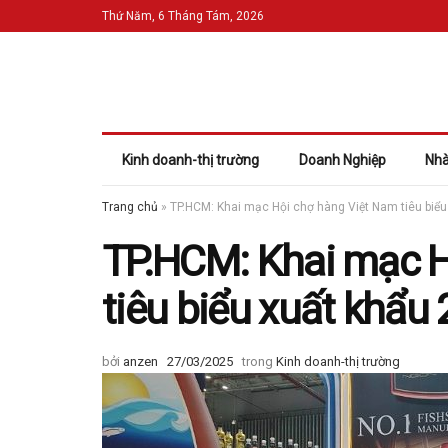
Thứ Năm, 6 Tháng Tám, 2026
Kinh doanh-thị trường
Doanh Nghiệp
Nhà
Trang chủ
»
TP.HCM: Khai mạc Hội chợ hàng Việt Nam tiêu biể
TP.HCM: Khai mạc H
tiêu biểu xuất khẩu
bởi
anzen
27/03/2025
trong
Kinh doanh-thị trường