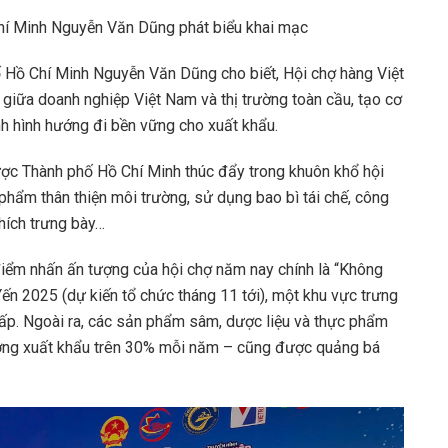
í Minh Nguyễn Văn Dũng phát biểu khai mạc
 Hồ Chí Minh Nguyễn Văn Dũng cho biết, Hội chợ hàng Việt
c giữa doanh nghiệp Việt Nam và thị trường toàn cầu, tạo cơ
nh hình hướng đi bền vững cho xuất khẩu.
ợc Thành phố Hồ Chí Minh thúc đẩy trong khuôn khổ hội
phẩm thân thiện môi trường, sử dụng bao bì tái chế, công
hích trưng bày…
iểm nhấn ấn tượng của hội chợ năm nay chính là “Không
ến 2025 (dự kiến tổ chức tháng 11 tới), một khu vực trưng
ấp. Ngoài ra, các sản phẩm sâm, dược liệu và thực phẩm
ởng xuất khẩu trên 30% mỗi năm – cũng được quảng bá