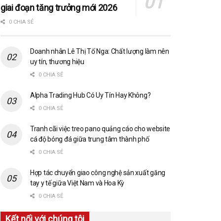
giai đoạn tăng trưởng mới 2026
0 CHIA SẺ
Doanh nhân Lê Thị Tố Nga: Chất lượng làm nên
uy tín, thương hiệu
0 CHIA SẺ
Alpha Trading Hub Có Uy Tín Hay Không?
0 CHIA SẺ
Tranh cãi việc treo pano quảng cáo cho website
cá độ bóng đá giữa trung tâm thành phố
0 CHIA SẺ
Hợp tác chuyển giao công nghệ sản xuất găng
tay y tế giữa Việt Nam và Hoa Kỳ
0 CHIA SẺ
Kết nối với chúng tôi