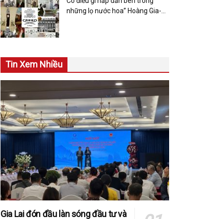
Có điều gì hấp dẫn bên trong
những lọ nước hoa” Hoàng Gia-
CREED?
Tin Xem Nhiều
Gia Lai đón đầu làn sóng đầu tư và