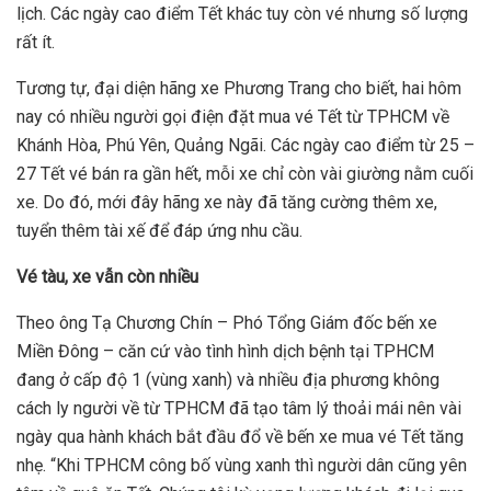
lịch. Các ngày cao điểm Tết khác tuy còn vé nhưng số lượng
rất ít.
Tương tự, đại diện hãng xe Phương Trang cho biết, hai hôm
nay có nhiều người gọi điện đặt mua vé Tết từ TPHCM về
Khánh Hòa, Phú Yên, Quảng Ngãi. Các ngày cao điểm từ 25 –
27 Tết vé bán ra gần hết, mỗi xe chỉ còn vài giường nằm cuối
xe. Do đó, mới đây hãng xe này đã tăng cường thêm xe,
tuyển thêm tài xế để đáp ứng nhu cầu.
Vé tàu, xe vẫn còn nhiều
Theo ông Tạ Chương Chín – Phó Tổng Giám đốc bến xe
Miền Đông – căn cứ vào tình hình dịch bệnh tại TPHCM
đang ở cấp độ 1 (vùng xanh) và nhiều địa phương không
cách ly người về từ TPHCM đã tạo tâm lý thoải mái nên vài
ngày qua hành khách bắt đầu đổ về bến xe mua vé Tết tăng
nhẹ. “Khi TPHCM công bố vùng xanh thì người dân cũng yên