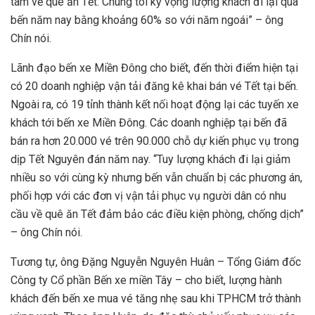
tâm về quê ăn Tết. Chúng tôi kỳ vọng lượng khách đi lại qua
bến năm nay bằng khoảng 60% so với năm ngoái” – ông
Chín nói.
Lãnh đạo bến xe Miền Đông cho biết, đến thời điểm hiện tại
có 20 doanh nghiệp vận tải đăng kê khai bán vé Tết tại bến.
Ngoài ra, có 19 tỉnh thành kết nối hoạt động lại các tuyến xe
khách tới bến xe Miền Đông. Các doanh nghiệp tại bến đã
bán ra hơn 20.000 vé trên 90.000 chỗ dự kiến phục vụ trong
dịp Tết Nguyên đán năm nay. “Tuy lượng khách đi lại giảm
nhiều so với cùng kỳ nhưng bến vẫn chuẩn bị các phương án,
phối hợp với các đơn vị vận tải phục vụ người dân có nhu
cầu về quê ăn Tết đảm bảo các điều kiện phòng, chống dịch”
– ông Chín nói.
Tương tự, ông Đặng Nguyễn Nguyên Huân – Tổng Giám đốc
Công ty Cổ phần Bến xe miền Tây – cho biết, lượng hành
khách đến bến xe mua vé tăng nhẹ sau khi TPHCM trở thành