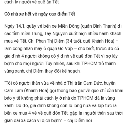
cách ly người về quê ăn Tết.
Có nhà xe hết vé ngày cao điểm Tết
Ngày 14.1, quầy vé bến xe Miền Đông (quận Bình Thạnh) đi
các tỉnh miền Trung, Tây Nguyên xuất hiện nhiều hành khách
mua vé Tết. Chị Phan Thị Diễm (34 tuổi, quê Khánh Hòa) –
làm công nhân may ở quận Gò Vấp – cho biết, trước đó cả
gia đình 4 người không có ý định về quê đón Tết vì sợ lây
bệnh cho mọi người. Tuy nhiên, sau khi TPHCM trở thành
vùng xanh, chị Diễm thay đổi kế hoạch.
“Tôi có người thân vừa về nhà ở Thị trấn Cam Đức, huyện
Cam Lâm (Khánh Hòa) gọi thông báo giờ về quê chỉ cần khai
báo y tế không phải cách ly ở nhà do TPHCM đã là vùng
xanh. Do đó, gia đình không còn lo lắng nữa và lập tức ra
bến xe mua 4 vé về quê đón Tết, gặp lại người thân sau thời
gian dài xa cách vì dịch bệnh” – chị Diễm nói.