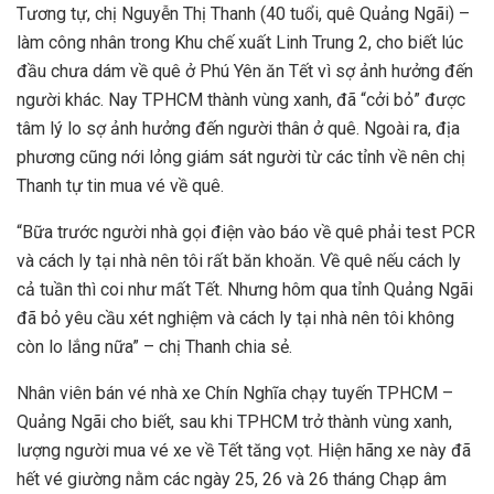
Tương tự, chị Nguyễn Thị Thanh (40 tuổi, quê Quảng Ngãi) –
làm công nhân trong Khu chế xuất Linh Trung 2, cho biết lúc
đầu chưa dám về quê ở Phú Yên ăn Tết vì sợ ảnh hưởng đến
người khác. Nay TPHCM thành vùng xanh, đã “cởi bỏ” được
tâm lý lo sợ ảnh hưởng đến người thân ở quê. Ngoài ra, địa
phương cũng nới lỏng giám sát người từ các tỉnh về nên chị
Thanh tự tin mua vé về quê.
“Bữa trước người nhà gọi điện vào báo về quê phải test PCR
và cách ly tại nhà nên tôi rất băn khoăn. Về quê nếu cách ly
cả tuần thì coi như mất Tết. Nhưng hôm qua tỉnh Quảng Ngãi
đã bỏ yêu cầu xét nghiệm và cách ly tại nhà nên tôi không
còn lo lắng nữa” – chị Thanh chia sẻ.
Nhân viên bán vé nhà xe Chín Nghĩa chạy tuyến TPHCM –
Quảng Ngãi cho biết, sau khi TPHCM trở thành vùng xanh,
lượng người mua vé xe về Tết tăng vọt. Hiện hãng xe này đã
hết vé giường nằm các ngày 25, 26 và 26 tháng Chạp âm