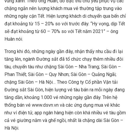
vùng xanh. Theo ông Huân, do đặc thù chủ yếu phục vụ các
chặng ngắn nên lượng khách mua vé thường tập trung vào
những ngày cận Tết. Hiện lượng khách di chuyển qua bến chỉ
đạt khoảng từ 15 – 20% so với trước đây. “Hy vọng, dịp Tết
sẽ đạt khoảng từ 60 – 70% so với Tết năm 2021” – ông
Huân nói.
Trong khi đó, những ngày gần đây, nhận thấy nhu cầu đi lại
tăng lên, ngành Đường sắt đã tổ chức chạy thêm nhiều đôi
tàu, chuyến tàu như chặng Sài Gòn – Nha Trang; Sài Gòn –
Phan Thiết; Sài Gòn – Quy Nhơn; Sài Gòn – Quảng Ngãi;
chặng Sài Gòn – Hà Nội… Theo Công ty Cổ phần Vận tải
Đường sắt Sài Gòn, hiện lượng vé tàu bán ra mỗi ngày đang
tăng dần, khoảng 1.000 vé những ngày gần đây. Trên hệ
thống bán vé www.dsvn.vn và các ứng dụng mua vé khác
như ví điện tử, app ngân hàng hiện còn khá nhiều vé tàu gồm
cả vé giường nằm và ghế ngồi, nhất là chặng dài Sài Gòn –
Hà Nội.