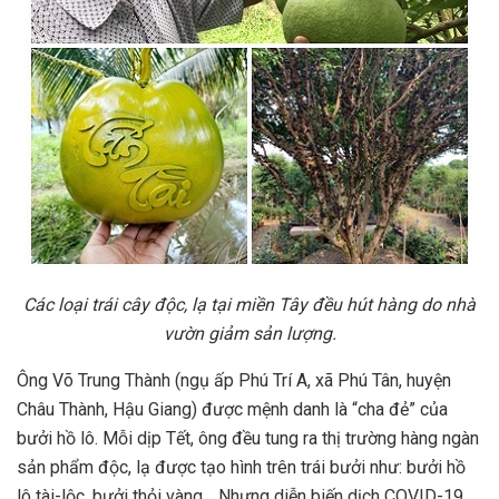
Các loại trái cây độc, lạ tại miền Tây đều hút hàng do nhà
vườn giảm sản lượng.
Ông Võ Trung Thành (ngụ ấp Phú Trí A, xã Phú Tân, huyện
Châu Thành, Hậu Giang) được mệnh danh là “cha đẻ” của
bưởi hồ lô. Mỗi dịp Tết, ông đều tung ra thị trường hàng ngàn
sản phẩm độc, lạ được tạo hình trên trái bưởi như: bưởi hồ
lô tài-lộc, bưởi thỏi vàng… Nhưng diễn biến dịch COVID-19