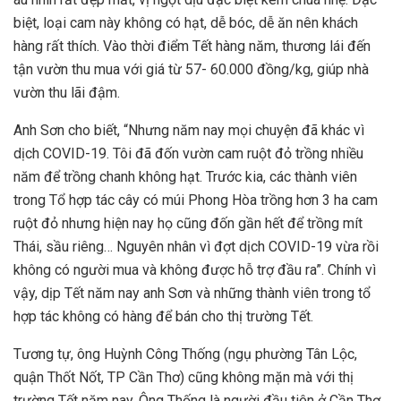
biệt, loại cam này không có hạt, dễ bóc, dễ ăn nên khách
hàng rất thích. Vào thời điểm Tết hàng năm, thương lái đến
tận vườn thu mua với giá từ 57- 60.000 đồng/kg, giúp nhà
vườn thu lãi đậm.
Anh Sơn cho biết, “Nhưng năm nay mọi chuyện đã khác vì
dịch COVID-19. Tôi đã đốn vườn cam ruột đỏ trồng nhiều
năm để trồng chanh không hạt. Trước kia, các thành viên
trong Tổ hợp tác cây có múi Phong Hòa trồng hơn 3 ha cam
ruột đỏ nhưng hiện nay họ cũng đốn gần hết để trồng mít
Thái, sầu riêng… Nguyên nhân vì đợt dịch COVID-19 vừa rồi
không có người mua và không được hỗ trợ đầu ra”. Chính vì
vậy, dịp Tết năm nay anh Sơn và những thành viên trong tổ
hợp tác không có hàng để bán cho thị trường Tết.
Tương tự, ông Huỳnh Công Thống (ngụ phường Tân Lộc,
quận Thốt Nốt, TP Cần Thơ) cũng không mặn mà với thị
trường Tết năm nay. Ông Thống là người đầu tiên ở Cần Thơ