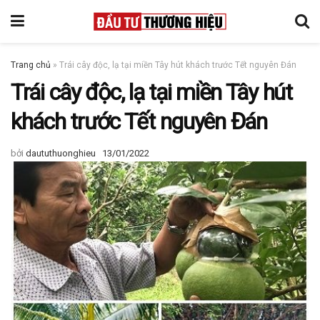
Trang chủ
»
Trái cây độc, lạ tại miền Tây hút khách trước Tết nguyên Đán
Trái cây độc, lạ tại miền Tây hút
khách trước Tết nguyên Đán
bởi
daututhuonghieu
13/01/2022