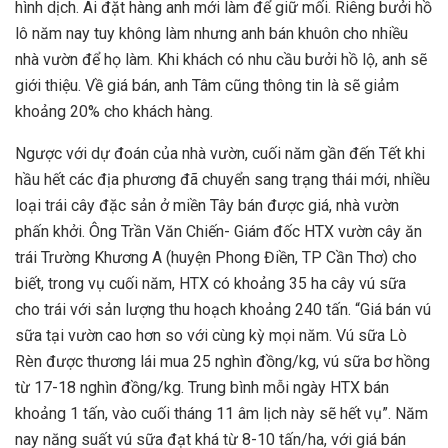
hình dịch. Ai đặt hàng anh mới làm để giữ mối. Riêng bưởi hồ
lô năm nay tuy không làm nhưng anh bán khuôn cho nhiều
nhà vườn để họ làm. Khi khách có nhu cầu bưởi hồ lộ, anh sẽ
giới thiệu. Về giá bán, anh Tâm cũng thông tin là sẽ giảm
khoảng 20% cho khách hàng.
Ngược với dự đoán của nhà vườn, cuối năm gần đến Tết khi
hầu hết các địa phương đã chuyển sang trạng thái mới, nhiều
loại trái cây đặc sản ở miền Tây bán được giá, nhà vườn
phấn khởi. Ông Trần Văn Chiến- Giám đốc HTX vườn cây ăn
trái Trường Khương A (huyện Phong Điền, TP Cần Thơ) cho
biết, trong vụ cuối năm, HTX có khoảng 35 ha cây vú sữa
cho trái với sản lượng thu hoạch khoảng 240 tấn. “Giá bán vú
sữa tại vườn cao hơn so với cùng kỳ mọi năm. Vú sữa Lò
Rèn được thương lái mua 25 nghìn đồng/kg, vú sữa bơ hồng
từ 17-18 nghìn đồng/kg. Trung bình mỗi ngày HTX bán
khoảng 1 tấn, vào cuối tháng 11 âm lịch này sẽ hết vụ”. Năm
nay năng suất vú sữa đạt khá từ 8-10 tấn/ha, với giá bán