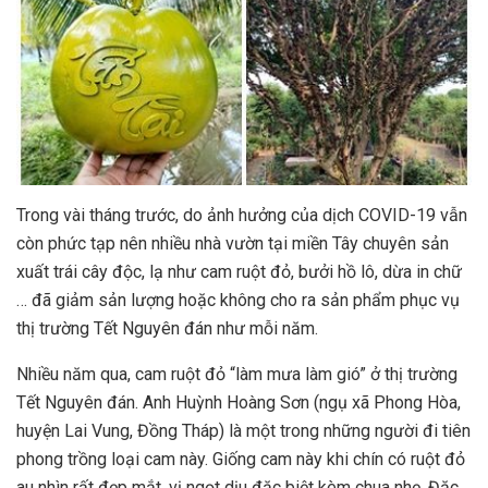
Trong vài tháng trước, do ảnh hưởng của dịch COVID-19 vẫn
còn phức tạp nên nhiều nhà vườn tại miền Tây chuyên sản
xuất trái cây độc, lạ như cam ruột đỏ, bưởi hồ lô, dừa in chữ
… đã giảm sản lượng hoặc không cho ra sản phẩm phục vụ
thị trường Tết Nguyên đán như mỗi năm.
Nhiều năm qua, cam ruột đỏ “làm mưa làm gió” ở thị trường
Tết Nguyên đán. Anh Huỳnh Hoàng Sơn (ngụ xã Phong Hòa,
huyện Lai Vung, Đồng Tháp) là một trong những người đi tiên
phong trồng loại cam này. Giống cam này khi chín có ruột đỏ
au nhìn rất đẹp mắt, vị ngọt dịu đặc biệt kèm chua nhẹ. Đặc