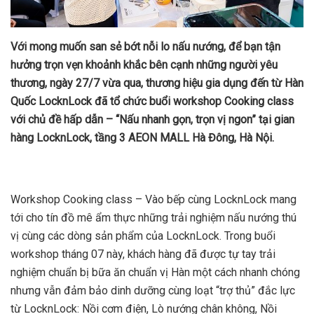
Với mong muốn san sẻ bớt nỗi lo nấu nướng, để bạn tận
hưởng trọn vẹn khoảnh khắc bên cạnh những người yêu
thương, ngày 27/7 vừa qua, thương hiệu gia dụng đến từ Hàn
Quốc LocknLock đã tổ chức buổi workshop Cooking class
với chủ đề hấp dẫn – “Nấu nhanh gọn, trọn vị ngon” tại gian
hàng LocknLock, tầng 3 AEON MALL Hà Đông, Hà Nội.
Workshop Cooking class – Vào bếp cùng LocknLock mang
tới cho tín đồ mê ẩm thực những trải nghiệm nấu nướng thú
vị cùng các dòng sản phẩm của LocknLock. Trong buổi
workshop tháng 07 này, khách hàng đã được tự tay trải
nghiệm chuẩn bị bữa ăn chuẩn vị Hàn một cách nhanh chóng
nhưng vẫn đảm bảo dinh dưỡng cùng loạt “trợ thủ” đắc lực
từ LocknLock: Nồi cơm điện, Lò nướng chân không, Nồi