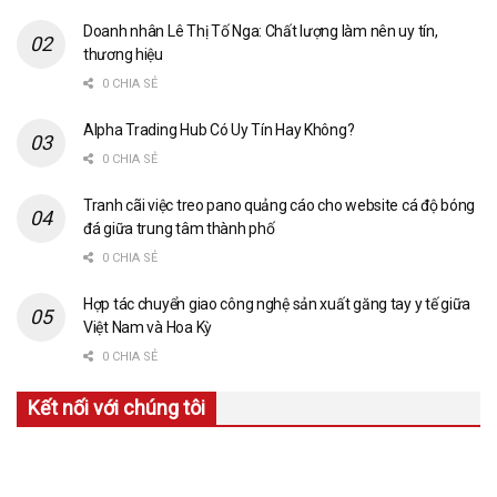
Doanh nhân Lê Thị Tố Nga: Chất lượng làm nên uy tín,
thương hiệu
0 CHIA SẺ
Alpha Trading Hub Có Uy Tín Hay Không?
0 CHIA SẺ
Tranh cãi việc treo pano quảng cáo cho website cá độ bóng
đá giữa trung tâm thành phố
0 CHIA SẺ
Hợp tác chuyển giao công nghệ sản xuất găng tay y tế giữa
Việt Nam và Hoa Kỳ
0 CHIA SẺ
Kết nối với chúng tôi