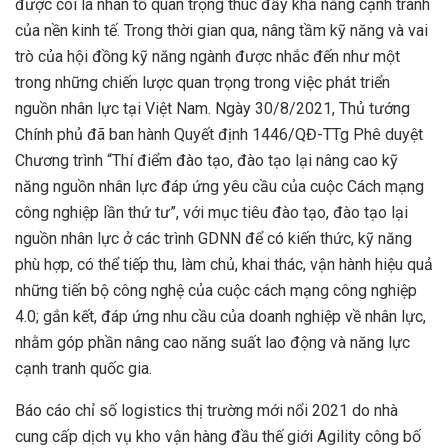
được coi là nhân tố quan trọng thúc đẩy khả năng cạnh tranh
của nền kinh tế. Trong thời gian qua, nâng tầm kỹ năng và vai
trò của hội đồng kỹ năng ngành được nhắc đến như một
trong những chiến lược quan trọng trong việc phát triển
nguồn nhân lực tại Việt Nam. Ngày 30/8/2021, Thủ tướng
Chính phủ đã ban hành Quyết định 1446/QĐ-TTg Phê duyệt
Chương trình “Thí điểm đào tạo, đào tạo lại nâng cao kỹ
năng nguồn nhân lực đáp ứng yêu cầu của cuộc Cách mạng
công nghiệp lần thứ tư”, với mục tiêu đào tạo, đào tạo lại
nguồn nhân lực ở các trình GDNN để có kiến thức, kỹ năng
phù hợp, có thể tiếp thu, làm chủ, khai thác, vận hành hiệu quả
những tiến bộ công nghệ của cuộc cách mạng công nghiệp
4.0; gắn kết, đáp ứng nhu cầu của doanh nghiệp về nhân lực,
nhằm góp phần nâng cao năng suất lao động và năng lực
cạnh tranh quốc gia.
Báo cáo chỉ số logistics thị trường mới nổi 2021 do nhà
cung cấp dịch vụ kho vận hàng đầu thế giới Agility công bố