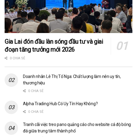
Gia Lai đón đầu làn sóng đầu tư và giai
đoạn tăng trưởng mới 2026
0 CHIA SẺ
Doanh nhân Lê Thị Tố Nga: Chất lượng làm nên uy tín,
thương hiệu
0 CHIA SẺ
Alpha Trading Hub Có Uy Tín Hay Không?
0 CHIA SẺ
Tranh cãi việc treo pano quảng cáo cho website cá độ bóng
đá giữa trung tâm thành phố