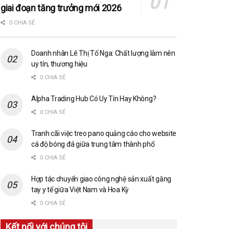
giai đoạn tăng trưởng mới 2026
0 CHIA SẺ
Doanh nhân Lê Thị Tố Nga: Chất lượng làm nên
uy tín, thương hiệu
0 CHIA SẺ
Alpha Trading Hub Có Uy Tín Hay Không?
0 CHIA SẺ
Tranh cãi việc treo pano quảng cáo cho website
cá độ bóng đá giữa trung tâm thành phố
0 CHIA SẺ
Hợp tác chuyển giao công nghệ sản xuất găng
tay y tế giữa Việt Nam và Hoa Kỳ
0 CHIA SẺ
Kết nối với chúng tôi