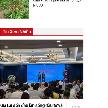
Xuất khẩu cà phê thu về hơn 2,3
tỷ USD
Tin Xem Nhiều
Gia Lai đón đầu làn sóng đầu tư và