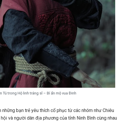
n Tú trong Hộ linh tráng sĩ – Bí ẩn mộ vua Đinh
m những bạn trẻ yêu thích cổ phục từ các nhóm như Chiêu
 hội và người dân địa phương của tỉnh Ninh Bình cùng nhau