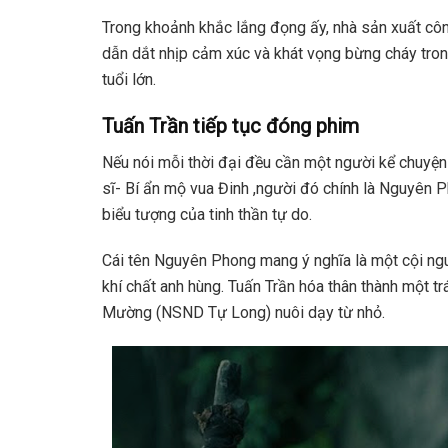
Trong khoảnh khắc lắng đọng ấy, nhà sản xuất côn
dẫn dắt nhịp cảm xúc và khát vọng bừng cháy tron
tuổi lớn.
Tuấn Trần tiếp tục đóng phim
Nếu nói mỗi thời đại đều cần một người kể chuyện b
sĩ- Bí ẩn mộ vua Đinh ,người đó chính là Nguyên P
biểu tượng của tinh thần tự do.
Cái tên Nguyên Phong mang ý nghĩa là một cội ng
khí chất anh hùng. Tuấn Trần hóa thân thành một t
Mường (NSND Tự Long) nuôi dạy từ nhỏ.