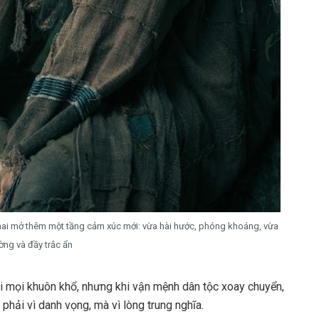
khai mở thêm một tầng cảm xúc mới: vừa hài hước, phóng khoáng, vừa
ờng và đầy trắc ẩn
i mọi khuôn khổ, nhưng khi vận mệnh dân tộc xoay chuyển,
hải vì danh vọng, mà vì lòng trung nghĩa.