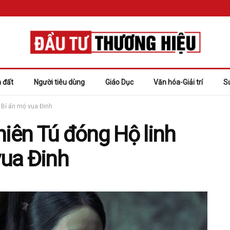
 đất
Người tiêu dùng
Giáo Dục
Văn hóa-Giải trí
S
– Bí ẩn mộ vua Đinh
hiên Tú đóng Hộ linh
vua Đinh