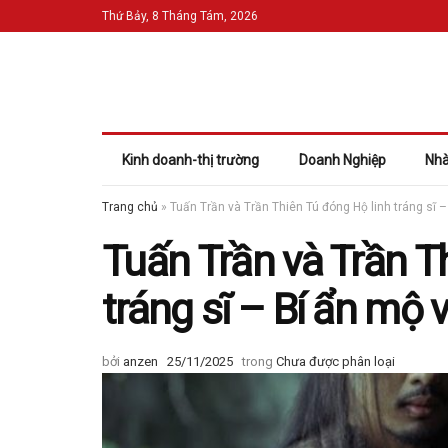
Thứ Bảy, 8 Tháng Tám, 2026
Kinh doanh-thị trường
Doanh Nghiệp
Nhà
Trang chủ
»
Tuấn Trần và Trần Thiên Tú đóng Hộ linh tráng sĩ 
Tuấn Trần và Trần T
tráng sĩ – Bí ẩn mộ 
bởi
anzen
25/11/2025
trong
Chưa được phân loại