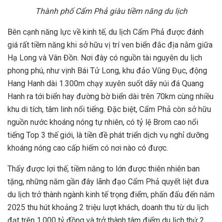
Thành phố Cẩm Phả giàu tiềm năng du lịch
Bên cạnh năng lực về kinh tế, du lịch Cẩm Phả được đánh
giá rất tiềm năng khi sở hữu vị trí ven biển đắc địa nằm giữa
Hạ Long và Vân Đồn. Nơi đây có nguồn tài nguyên du lịch
phong phú, như vịnh Bái Tử Long, khu đảo Vũng Đục, động
Hang Hanh dài 1.300m chạy xuyên suốt dãy núi đá Quang
Hanh ra tới biển hay đường bờ biển dài trên 70km cùng nhiều
khu di tích, tâm linh nổi tiếng. Đặc biệt, Cẩm Phả còn sở hữu
nguồn nước khoáng nóng tự nhiên, có tỷ lệ Brom cao nổi
tiếng Top 3 thế giới, là tiền đề phát triển dịch vụ nghỉ dưỡng
khoáng nóng cao cấp hiếm có nơi nào có được.
Thấy được lợi thế, tiềm năng to lớn được thiên nhiên ban
tặng, những năm gần đây lãnh đạo Cẩm Phả quyết liệt đưa
du lịch trở thành ngành kinh tế trọng điểm, phấn đấu đến năm
2025 thu hút khoảng 2 triệu lượt khách, doanh thu từ du lịch
đạt trên 1.000 tỷ đồng và trở thành tâm điểm du lịch thứ 2