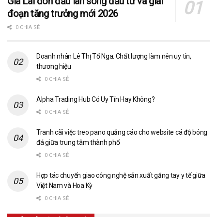
Gia Lai đón đầu làn sóng đầu tư và giai
đoạn tăng trưởng mới 2026
0 CHIA SẺ
Doanh nhân Lê Thị Tố Nga: Chất lượng làm nên uy tín,
thương hiệu
0 CHIA SẺ
Alpha Trading Hub Có Uy Tín Hay Không?
0 CHIA SẺ
Tranh cãi việc treo pano quảng cáo cho website cá độ bóng
đá giữa trung tâm thành phố
0 CHIA SẺ
Hợp tác chuyển giao công nghệ sản xuất găng tay y tế giữa
Việt Nam và Hoa Kỳ
0 CHIA SẺ