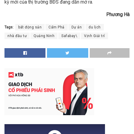
kỳ mới của thị trường BĐS đang dần mở ra.
Phương Hà
Tags:
bất động sản
Cẩm Phả
Dự án
du lịch
nhà đầu tư
Quảng Ninh
Safabay\
Vịnh Giải trí