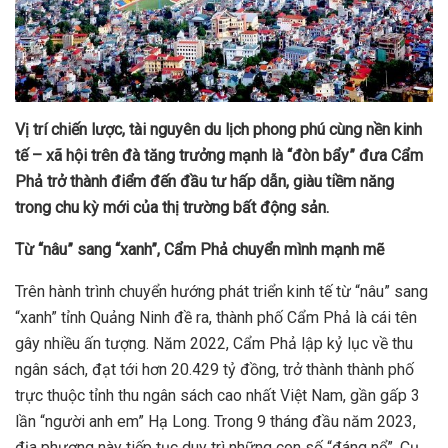
Vị trí chiến lược, tài nguyên du lịch phong phú cùng nền kinh
tế – xã hội trên đà tăng trưởng mạnh là “đòn bẩy” đưa Cẩm
Phả trở thành điểm đến đầu tư hấp dẫn, giàu tiềm năng
trong chu kỳ mới của thị trường bất động sản.
Từ “nâu” sang “xanh”, Cẩm Phả chuyển mình mạnh mẽ
Trên hành trình chuyển hướng phát triển kinh tế từ “nâu” sang
“xanh” tỉnh Quảng Ninh đề ra, thành phố Cẩm Phả là cái tên
gây nhiều ấn tượng. Năm 2022, Cẩm Phả lập kỷ lục về thu
ngân sách, đạt tới hơn 20.429 tỷ đồng, trở thành thành phố
trực thuộc tỉnh thu ngân sách cao nhất Việt Nam, gần gấp 3
lần “người anh em” Hạ Long. Trong 9 tháng đầu năm 2023,
địa phương này tiếp tục duy trì những con số “đáng nể”. Cụ