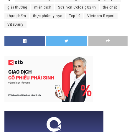
giải thưởng
miễn dịch
Sữa non ColosIgG24h
thể chất
thực phẩm
thực phẩm y học
Top 10
Vietnam Report
VitaDairy