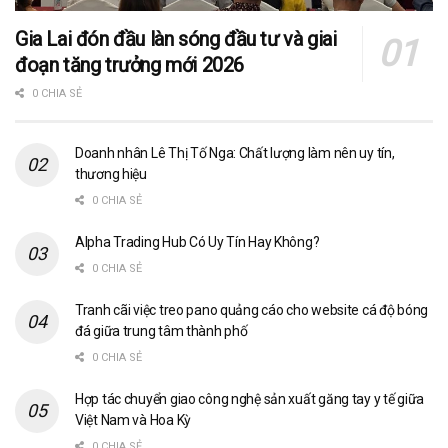
Gia Lai đón đầu làn sóng đầu tư và giai
đoạn tăng trưởng mới 2026
0 CHIA SẺ
Doanh nhân Lê Thị Tố Nga: Chất lượng làm nên uy tín,
thương hiệu
0 CHIA SẺ
Alpha Trading Hub Có Uy Tín Hay Không?
0 CHIA SẺ
Tranh cãi việc treo pano quảng cáo cho website cá độ bóng
đá giữa trung tâm thành phố
0 CHIA SẺ
Hợp tác chuyển giao công nghệ sản xuất găng tay y tế giữa
Việt Nam và Hoa Kỳ
0 CHIA SẺ