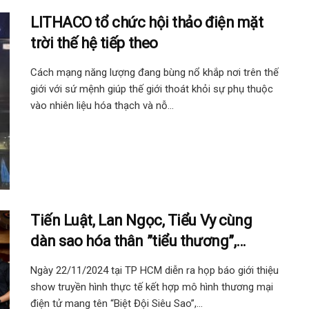
LITHACO tổ chức hội thảo điện mặt
trời thế hệ tiếp theo
Cách mạng năng lượng đang bùng nổ khắp nơi trên thế
giới với sứ mệnh giúp thế giới thoát khỏi sự phụ thuộc
vào nhiên liệu hóa thạch và nỗ...
Tiến Luật, Lan Ngọc, Tiểu Vy cùng
dàn sao hóa thân ”tiểu thương”,
quảng bá văn hóa và nông sản Việt
Ngày 22/11/2024 tại TP HCM diễn ra họp báo giới thiệu
qua “Biệt Đội Siêu Sao”
show truyền hình thực tế kết hợp mô hình thương mại
điện tử mang tên “Biệt Đội Siêu Sao”,...