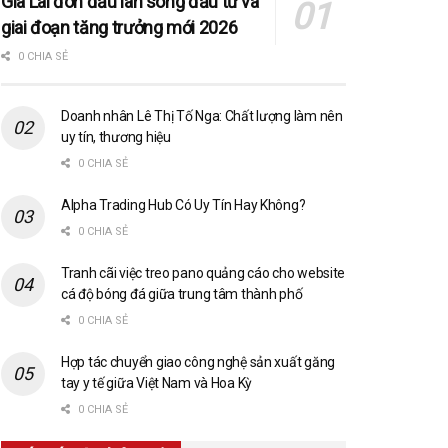
Gia Lai đón đầu làn sóng đầu tư và
giai đoạn tăng trưởng mới 2026
0 CHIA SẺ
Doanh nhân Lê Thị Tố Nga: Chất lượng làm nên
uy tín, thương hiệu
0 CHIA SẺ
Alpha Trading Hub Có Uy Tín Hay Không?
0 CHIA SẺ
Tranh cãi việc treo pano quảng cáo cho website
cá độ bóng đá giữa trung tâm thành phố
0 CHIA SẺ
Hợp tác chuyển giao công nghệ sản xuất găng
tay y tế giữa Việt Nam và Hoa Kỳ
0 CHIA SẺ