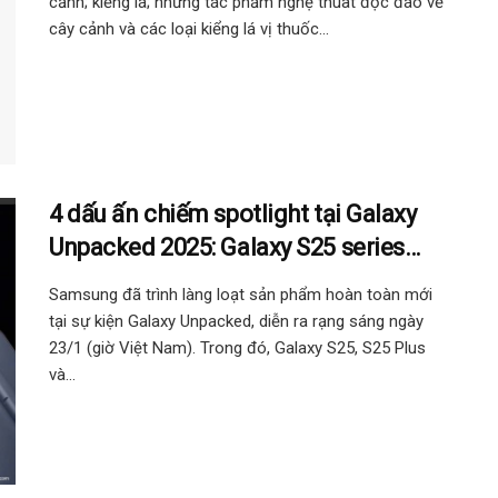
cảnh; kiểng lá; những tác phẩm nghệ thuât độc đáo về
cây cảnh và các loại kiểng lá vị thuốc...
4 dấu ấn chiếm spotlight tại Galaxy
Unpacked 2025: Galaxy S25 series
nhiều điểm mới, nhưng thu hút nhất
Samsung đã trình làng loạt sản phẩm hoàn toàn mới
vẫn là Galaxy AI mô phỏng con người!
tại sự kiện Galaxy Unpacked, diễn ra rạng sáng ngày
23/1 (giờ Việt Nam). Trong đó, Galaxy S25, S25 Plus
và...