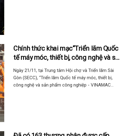
Chính thức khai mạc“Triển lãm Quốc
tế máy móc, thiết bị, công nghệ và sản
phẩm công nghiệp – VINAMAC EXPO
Ngày 21/11, tại Trung tâm Hội chợ và Triển lãm Sài
2024”
Gòn (SECC), “Triển lãm Quốc tế máy móc, thiết bị,
công nghệ và sản phẩm công nghiệp - VINAMAC...
Đã có 163 thương nhân được cấp