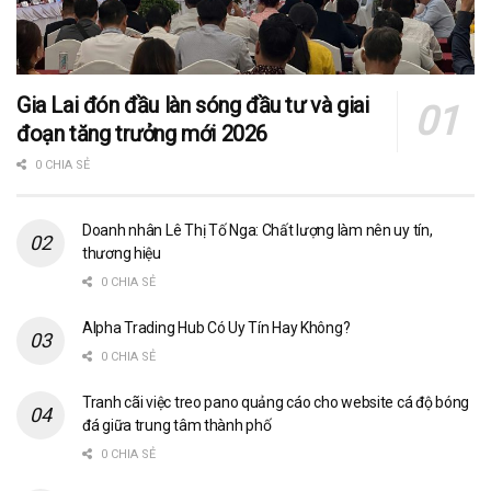
Gia Lai đón đầu làn sóng đầu tư và giai
đoạn tăng trưởng mới 2026
0 CHIA SẺ
Doanh nhân Lê Thị Tố Nga: Chất lượng làm nên uy tín,
thương hiệu
0 CHIA SẺ
Alpha Trading Hub Có Uy Tín Hay Không?
0 CHIA SẺ
Tranh cãi việc treo pano quảng cáo cho website cá độ bóng
đá giữa trung tâm thành phố
0 CHIA SẺ