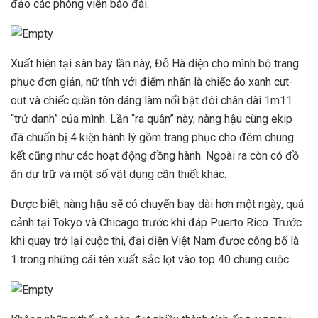
đảo các phóng viên báo đài.
Xuất hiện tại sân bay lần này, Đỗ Hà diện cho mình bộ trang
phục đơn giản, nữ tính với điểm nhấn là chiếc áo xanh cut-
out và chiếc quần tôn dáng làm nổi bật đôi chân dài 1m11
“trứ danh” của mình. Lần “ra quân” này, nàng hậu cùng ekip
đã chuẩn bị 4 kiện hành lý gồm trang phục cho đêm chung
kết cũng như các hoạt động đồng hành. Ngoài ra còn có đồ
ăn dự trữ và một số vật dụng cần thiết khác.
Được biết, nàng hậu sẽ có chuyến bay dài hơn một ngày, quá
cảnh tại Tokyo và Chicago trước khi đáp Puerto Rico. Trước
khi quay trở lại cuộc thi, đại diện Việt Nam được công bố là
1 trong những cái tên xuất sắc lọt vào top 40 chung cuộc.