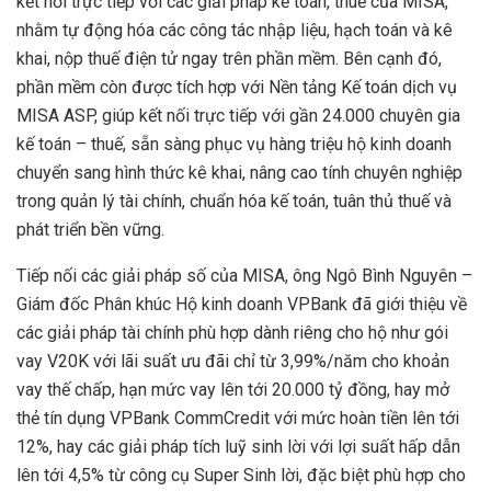
kết nối trực tiếp với các giải pháp kế toán, thuế của MISA,
nhằm tự động hóa các công tác nhập liệu, hạch toán và kê
khai, nộp thuế điện tử ngay trên phần mềm. Bên cạnh đó,
phần mềm còn được tích hợp với Nền tảng Kế toán dịch vụ
MISA ASP, giúp kết nối trực tiếp với gần 24.000 chuyên gia
kế toán – thuế, sẵn sàng phục vụ hàng triệu hộ kinh doanh
chuyển sang hình thức kê khai, nâng cao tính chuyên nghiệp
trong quản lý tài chính, chuẩn hóa kế toán, tuân thủ thuế và
phát triển bền vững.
Tiếp nối các giải pháp số của MISA, ông Ngô Bình Nguyên –
Giám đốc Phân khúc Hộ kinh doanh VPBank đã giới thiệu về
các giải pháp tài chính phù hợp dành riêng cho hộ như gói
vay V20K với lãi suất ưu đãi chỉ từ 3,99%/năm cho khoản
vay thế chấp, hạn mức vay lên tới 20.000 tỷ đồng, hay mở
thẻ tín dụng VPBank CommCredit với mức hoàn tiền lên tới
12%, hay các giải pháp tích luỹ sinh lời với lợi suất hấp dẫn
lên tới 4,5% từ công cụ Super Sinh lời, đặc biệt phù hợp cho