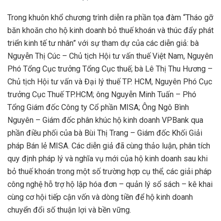
Trong khuôn khổ chương trình diễn ra phần tọa đàm “Tháo gỡ
băn khoăn cho hộ kinh doanh bỏ thuế khoán và thúc đẩy phát
triển kinh tế tư nhân” với sự tham dự của các diễn giả: bà
Nguyễn Thị Cúc – Chủ tịch Hội tư vấn thuế Việt Nam, Nguyên
Phó Tổng Cục trưởng Tổng Cục thuế; bà Lê Thị Thu Hương –
Chủ tịch Hội tư vấn và Đại lý thuế TP. HCM, Nguyên Phó Cục
trưởng Cục Thuế TP.HCM; ông Nguyễn Minh Tuấn – Phó
Tổng Giám đốc Công ty Cổ phần MISA; Ông Ngô Bình
Nguyên – Giám đốc phân khúc hộ kinh doanh VPBank qua
phần điều phối của bà Bùi Thị Trang – Giám đốc Khối Giải
pháp Bán lẻ MISA. Các diễn giả đã cùng thảo luận, phân tích
quy định pháp lý và nghĩa vụ mới của hộ kinh doanh sau khi
bỏ thuế khoán trong một số trường hợp cụ thể, các giải pháp
công nghệ hỗ trợ hộ lập hóa đơn – quản lý sổ sách – kê khai
cùng cơ hội tiếp cận vốn và dòng tiền để hộ kinh doanh
chuyển đổi số thuận lợi và bền vững.